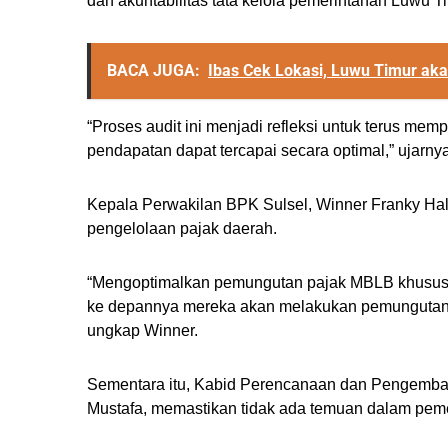
dan akuntabilitas tata kelola pemerintahan Luwu T
BACA JUGA:
Ibas Cek Lokasi, Luwu Timur ak
“Proses audit ini menjadi refleksi untuk terus mem
pendapatan dapat tercapai secara optimal,” ujarnya
Kepala Perwakilan BPK Sulsel, Winner Franky Ha
pengelolaan pajak daerah.
“Mengoptimalkan pemungutan pajak MBLB khususn
ke depannya mereka akan melakukan pemungutan pe
ungkap Winner.
Sementara itu, Kabid Perencanaan dan Pengemba
Mustafa, memastikan tidak ada temuan dalam pemer