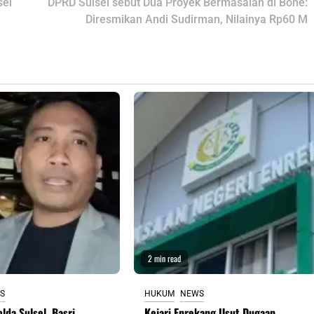
sel
DPRD Sulsel sebut Dua Proyek Bermasalah di Bone:
Diresmikan Andi Sudirman, Nilainya Rp60 M
2 min read
S
HUKUM
NEWS
lda Sulsel, Basri
Kejari Enrekang Usut Dugaan