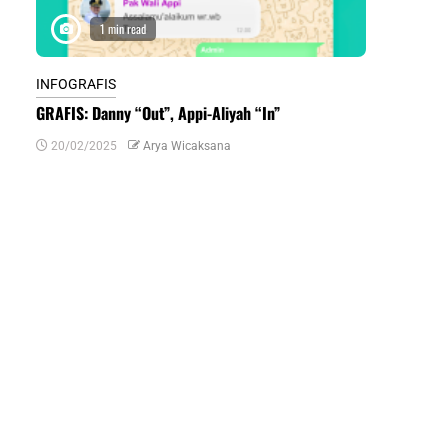
1 min read
1 m
INFOGRAFIS
INFOGRAFIS
GRAFIS: Danny “Out”, Appi-Aliyah “In”
INFOGRAFIS:
Daerah di Su
20/02/2025
Arya Wicaksana
07/07/2024