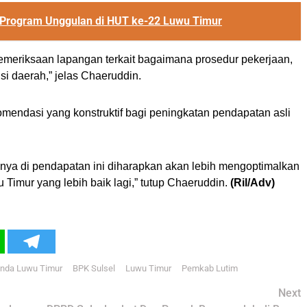
 Program Unggulan di HUT ke-22 Luwu Timur
pemeriksaan lapangan terkait bagaimana prosedur pekerjaan,
i daerah,” jelas Chaeruddin.
komendasi yang konstruktif bagi peningkatan pendapatan asli
nya di pendapatan ini diharapkan akan lebih mengoptimalkan
Timur yang lebih baik lagi,” tutup Chaeruddin.
(Ril/Adv)
nda Luwu Timur
BPK Sulsel
Luwu Timur
Pemkab Lutim
Next