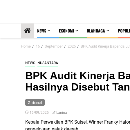
NEWS
EKONOMI
OLAHRAGA
POPULI
Home
16
September
2025
BPK Audit Kinerja Bapenda L
NEWS
NUSANTARA
BPK Audit Kinerja B
Hasilnya Disebut Ta
2 min read
16/09/2025
Lanina
Kepala Perwakilan BPK Sulsel, Winner Franky Hal
pengelolaan pajak daerah.