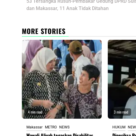
navigation
53 Tersangka Rusuh-Pembakar Gedung DPRD Sul
dan Makassar, 11 Anak Tidak Ditahan
MORE STORIES
4 min read
3 min read
Makassar
METRO
NEWS
HUKUM
NEW
Wawali Aliyah tegaskan Disabilitas
Diperiksa Po