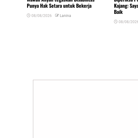
Punya Hak Setara untuk Bekerja
Kajang: Say
Baik
08/08/2026
Lanina
08/08/202
Tinggalkan Balasan
Alamat email Anda tidak akan dipublikasikan.
R
Komentar
*