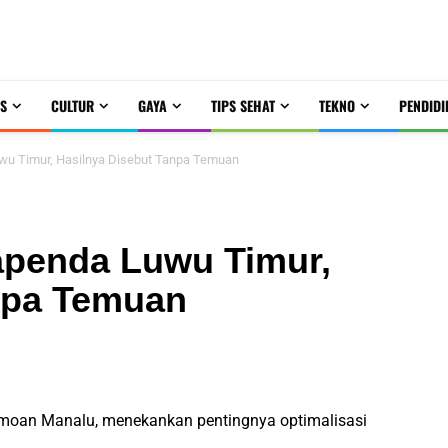
S
CULTUR
GAYA
TIPS SEHAT
TEKNO
PENDIDI
uwu Timur, Hasilnya Disebut Tanpa Temuan
apenda Luwu Timur,
npa Temuan
omoan Manalu, menekankan pentingnya optimalisasi