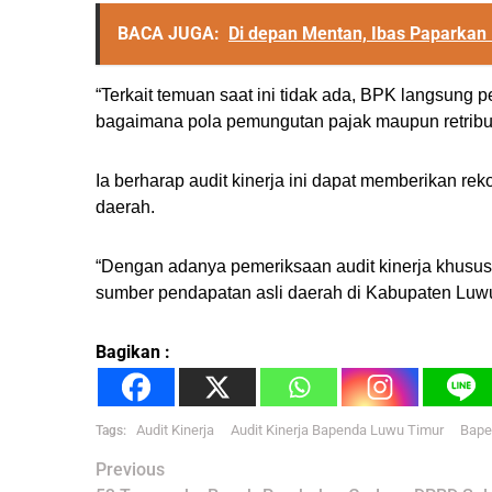
BACA JUGA:
Di depan Mentan, Ibas Paparkan
“Terkait temuan saat ini tidak ada, BPK langsung 
bagaimana pola pemungutan pajak maupun retribus
Ia berharap audit kinerja ini dapat memberikan re
daerah.
“Dengan adanya pemeriksaan audit kinerja khusus
sumber pendapatan asli daerah di Kabupaten Luwu 
Bagikan :
Audit Kinerja
Audit Kinerja Bapenda Luwu Timur
Bape
Tags:
Post
Previous