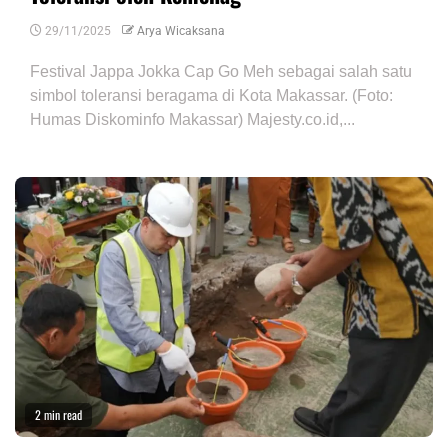
29/11/2025
Arya Wicaksana
Festival Jappa Jokka Cap Go Meh sebagai salah satu
simbol toleransi beragama di Kota Makassar. (Foto:
Humas Diskominfo Makassar) Majesty.co.id,...
2 min read