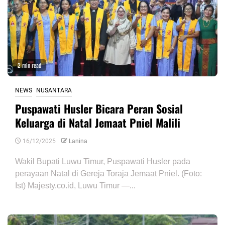
2 min read
NEWS
NUSANTARA
Puspawati Husler Bicara Peran Sosial
Keluarga di Natal Jemaat Pniel Malili
16/12/2025
Lanina
Wakil Bupati Luwu Timur, Puspawati Husler pada
perayaan Natal di Gereja Toraja Jemaat Pniel. (Foto:
Ist) Majesty.co.id, Luwu Timur —...