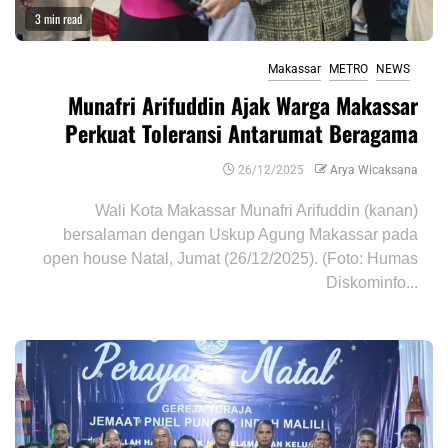
3 min read
Makassar
METRO
NEWS
Munafri Arifuddin Ajak Warga Makassar
Perkuat Toleransi Antarumat Beragama
26/12/2025
Arya Wicaksana
Wali Kota Makassar Munafri Arifuddin (kanan)
bersalaman dengan Uskup Agung Makassar pada
open house Natal, Jumat (26/12/2025). (Foto: Humas
Diskominfo...