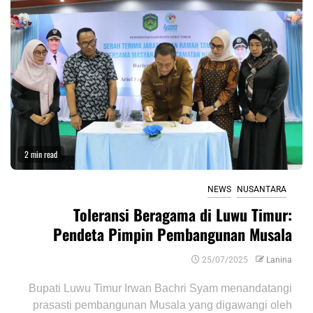
2 min read
NEWS
NUSANTARA
Toleransi Beragama di Luwu Timur:
Pendeta Pimpin Pembangunan Musala
25/07/2025
Lanina
Bupati Luwu Timur Irwan Bachri Syam menandatangi
prasasti pembangunan Musala yang digawangi oleh