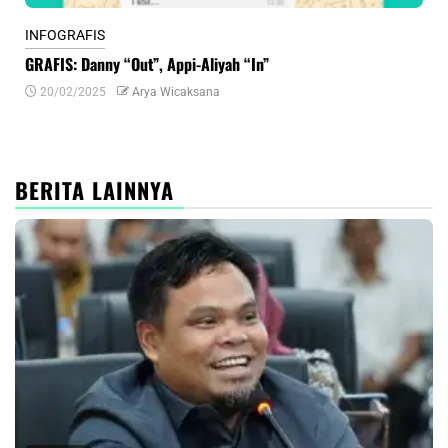
INFOGRAFIS
INF
GRAFIS: Danny “Out”, Appi-Aliyah “In”
INF
20/02/2025
Arya Wicaksana
0
BERITA LAINNYA