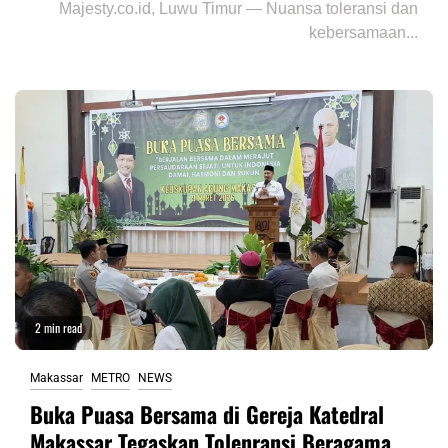
Majesty.co.id, Luwu Timur — Nuansa toleransi dan
kebersamaan...
2 min read
Makassar
METRO
NEWS
Buka Puasa Bersama di Gereja Katedral
Makassar Tegaskan Tolenransi Beragama