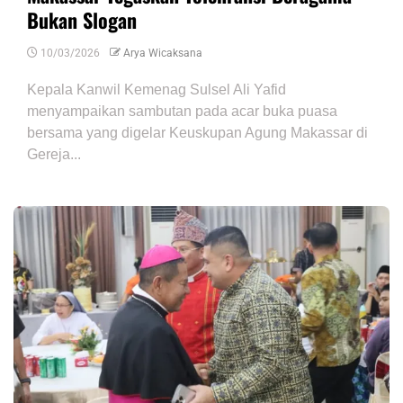
Bukan Slogan
10/03/2026
Arya Wicaksana
Kepala Kanwil Kemenag Sulsel Ali Yafid
menyampaikan sambutan pada acar buka puasa
bersama yang digelar Keuskupan Agung Makassar di
Gereja...