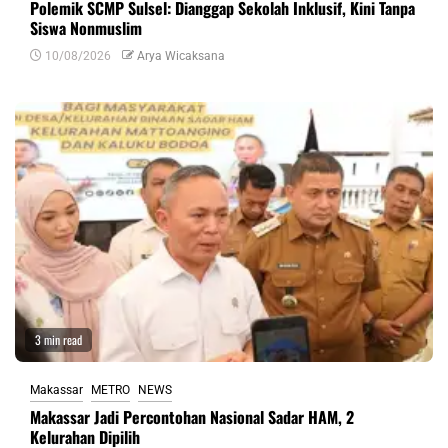
Polemik SCMP Sulsel: Dianggap Sekolah Inklusif, Kini Tanpa
Siswa Nonmuslim
10/08/2026
Arya Wicaksana
3 min read
Makassar
METRO
NEWS
Makassar Jadi Percontohan Nasional Sadar HAM, 2
Kelurahan Dipilih