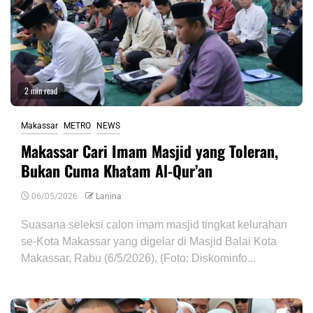
2 min read
Makassar
METRO
NEWS
Makassar Cari Imam Masjid yang Toleran,
Bukan Cuma Khatam Al-Qur’an
06/05/2026
Lanina
Suasana seleksi calon imam masjid tingkat kelurahan
se-Kota Makassar yang digelar di Masjid Balai Kota
Makassar, Rabu (6/5/2026). (Foto: Diskominfo...