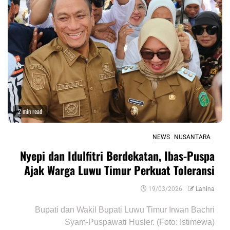
2 min read
NEWS
NUSANTARA
Nyepi dan Idulfitri Berdekatan, Ibas-Puspa
Ajak Warga Luwu Timur Perkuat Toleransi
19/03/2026
Lanina
Bupati dan Wakil Bupati Luwu Timur Irwan Bachri
Syam-Puspawati Husler. (Foto: Istimewa)