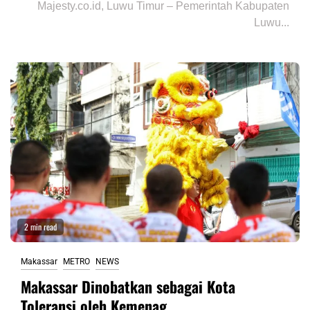
Majesty.co.id, Luwu Timur – Pemerintah Kabupaten
Luwu...
2 min read
Makassar
METRO
NEWS
Makassar Dinobatkan sebagai Kota
Toleransi oleh Kemenag