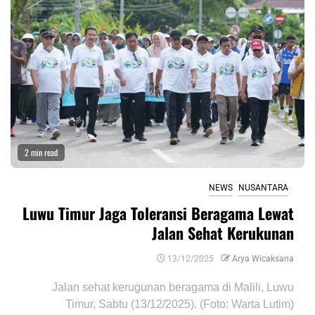
2 min read
NEWS
NUSANTARA
Luwu Timur Jaga Toleransi Beragama Lewat
Jalan Sehat Kerukunan
13/12/2025
Arya Wicaksana
Jalan sehat kerugunan beragama di Malili, Luwu
Timur, Sabtu (13/12/2025). (Foto: Warta Lutim)