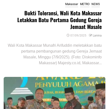
Makassar
METRO
NEWS
Bukti Toleransi, Wali Kota Makassar
Letakkan Batu Pertama Gedung Gereja
Jemaat Masale
07/09/2025
Lanina
Wali Kota Makassar Munafri Arifuddin meletakkan batu
pertama pembangunan gedung Gereja Jemaat
Masale, Minggu (7/9/2025). (Foto: Diskominfo
Makassar) Majesty.co.id, Makassar...