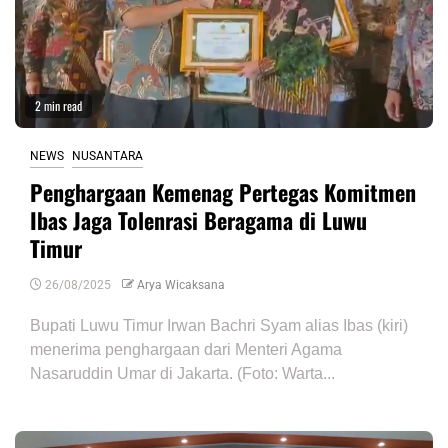
2 min read
NEWS
NUSANTARA
Penghargaan Kemenag Pertegas Komitmen
Ibas Jaga Tolenrasi Beragama di Luwu
Timur
26/08/2025
Arya Wicaksana
Bupati Luwu Timur Irwan Bachri Syam alias Ibas (kiri)
menerima penghargaan dari Menteri Agama
Nasaruddin Umar di Jakarta. (Foto: Warta...