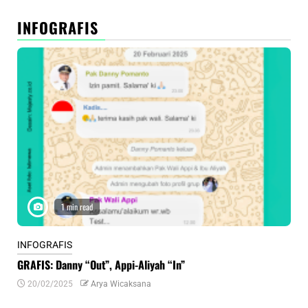
INFOGRAFIS
1 min read
INFOGRAFIS
INF
GRAFIS: Danny “Out”, Appi-Aliyah “In”
INF
20/02/2025
Arya Wicaksana
0