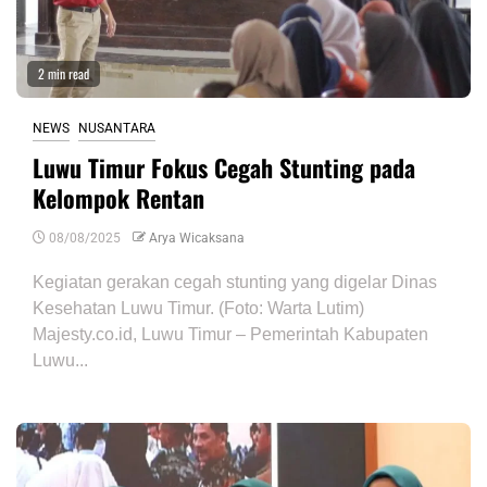
2 min read
NEWS
NUSANTARA
Luwu Timur Fokus Cegah Stunting pada
Kelompok Rentan
08/08/2025
Arya Wicaksana
Kegiatan gerakan cegah stunting yang digelar Dinas
Kesehatan Luwu Timur. (Foto: Warta Lutim)
Majesty.co.id, Luwu Timur – Pemerintah Kabupaten
Luwu...