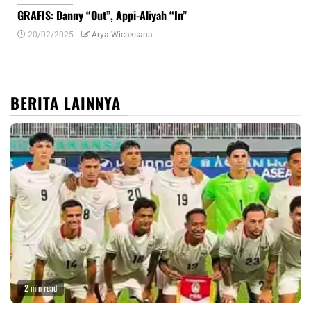
GRAFIS: Danny “Out”, Appi-Aliyah “In”
INF
20/02/2025
Arya Wicaksana
0
BERITA LAINNYA
2 min read