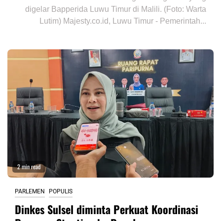
digelar Bapperida Luwu Timur di Malili. (Foto: Warta
Lutim) Majesty.co.id, Luwu Timur - Pemerintah...
2 min read
PARLEMEN
POPULIS
Dinkes Sulsel diminta Perkuat Koordinasi