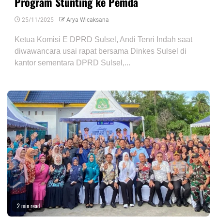
Program Stunting ke Pemda
25/11/2025
Arya Wicaksana
Ketua Komisi E DPRD Sulsel, Andi Tenri Indah saat
diwawancara usai rapat bersama Dinkes Sulsel di
kantor sementara DPRD Sulsel,...
2 min read