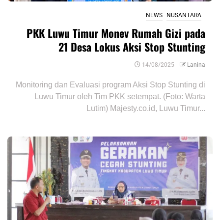
NEWS
NUSANTARA
PKK Luwu Timur Monev Rumah Gizi pada
21 Desa Lokus Aksi Stop Stunting
14/08/2025
Lanina
Monitoring dan Evaluasi program Aksi Stop Stunting di
Luwu Timur oleh Tim PKK setempat. (Foto: Warta
Lutim) Majesty.co.id, Luwu Timur...