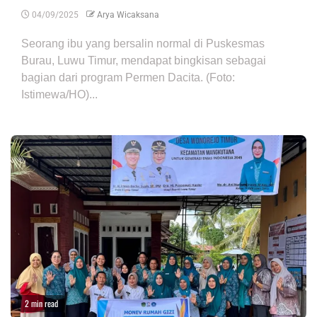
04/09/2025
Arya Wicaksana
Seorang ibu yang bersalin normal di Puskesmas
Burau, Luwu Timur, mendapat bingkisan sebagai
bagian dari program Permen Dacita. (Foto:
Istimewa/HO)...
2 min read