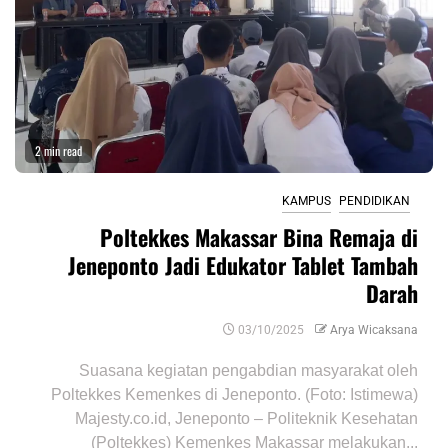
2 min read
KAMPUS
PENDIDIKAN
Poltekkes Makassar Bina Remaja di
Jeneponto Jadi Edukator Tablet Tambah
Darah
03/10/2025
Arya Wicaksana
Suasana kegiatan pengabdian masyarakat oleh
Poltekkes Kemenkes di Jeneponto. (Foto: Istimewa)
Majesty.co.id, Jeneponto – Politeknik Kesehatan
(Poltekkes) Kemenkes Makassar melakukan...