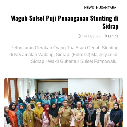
NEWS
NUSANTARA
Wagub Sulsel Puji Penanganan Stunting di
Sidrap
14/11/2025
Lanina
Peluncuran Gerakan Orang Tua Asuh Cegah Stunting
di Kecamatan Watang, Sidrap. (Foto: Ist) Majesty.co.id,
Sidrap - Wakil Gubernur Sulsel Fatmawati...