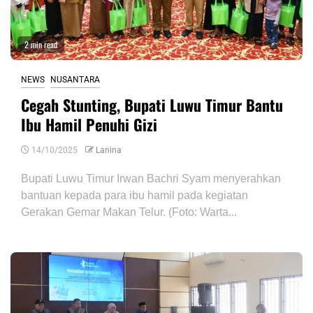
2 min read
NEWS
NUSANTARA
Cegah Stunting, Bupati Luwu Timur Bantu
Ibu Hamil Penuhi Gizi
14/10/2025
Lanina
Bupati Luwu Timur Irwan Bachri Syam menyerahkan
bantuan kepada para ibu hamil pada kegiatan
Gerakan Gemar Makan Telur. (Foto: Warta...