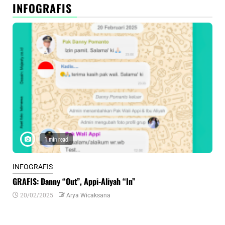
INFOGRAFIS
1 min read
INFOGRAFIS
INF
GRAFIS: Danny “Out”, Appi-Aliyah “In”
INF
20/02/2025
Arya Wicaksana
0