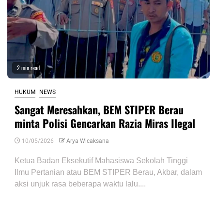
2 min read
HUKUM
NEWS
Sangat Meresahkan, BEM STIPER Berau
minta Polisi Gencarkan Razia Miras Ilegal
10/05/2026
Arya Wicaksana
Ketua Badan Eksekutif Mahasiswa Sekolah Tinggi
Ilmu Pertanian atau BEM STIPER Berau, Akbar, dalam
aksi unjuk rasa beberapa waktu lalu....