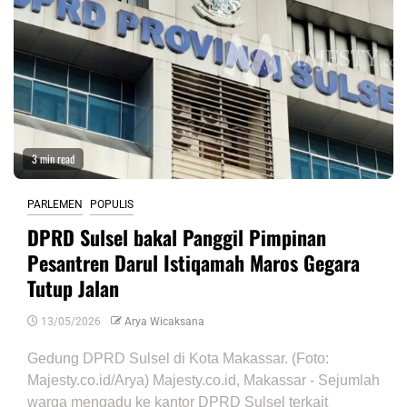
3 min read
PARLEMEN
POPULIS
DPRD Sulsel bakal Panggil Pimpinan
Pesantren Darul Istiqamah Maros Gegara
Tutup Jalan
13/05/2026
Arya Wicaksana
Gedung DPRD Sulsel di Kota Makassar. (Foto:
Majesty.co.id/Arya) Majesty.co.id, Makassar - Sejumlah
warga mengadu ke kantor DPRD Sulsel terkait