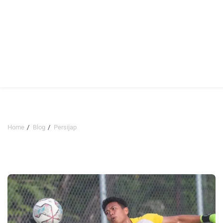
Home
Blog
Persijap
Persijap