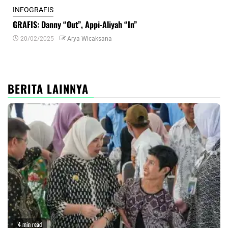
INFOGRAFIS
INF
GRAFIS: Danny “Out”, Appi-Aliyah “In”
INF
20/02/2025
Arya Wicaksana
0
BERITA LAINNYA
4 min read