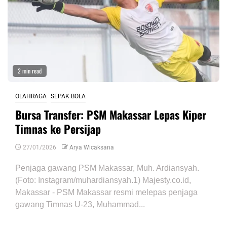
2 min read
OLAHRAGA
SEPAK BOLA
Bursa Transfer: PSM Makassar Lepas Kiper
Timnas ke Persijap
27/01/2026
Arya Wicaksana
Penjaga gawang PSM Makassar, Muh. Ardiansyah.
(Foto: Instagram/muhardiansyah.1) Majesty.co.id,
Makassar - PSM Makassar resmi melepas penjaga
gawang Timnas U-23, Muhammad...