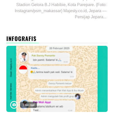
Stadion Gelora B.J Habibie, Kota Parepare. (Foto:
Instagram/psm_makassar) Majesty.co.id, Jepara —
Persijap Jepara...
INFOGRAFIS
1 min read