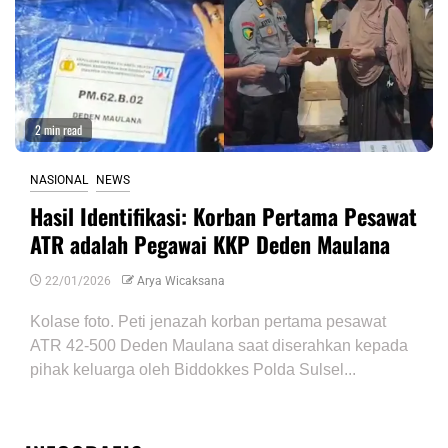
2 min read
NASIONAL
NEWS
Hasil Identifikasi: Korban Pertama Pesawat
ATR adalah Pegawai KKP Deden Maulana
22/01/2026
Arya Wicaksana
Kolase foto. Peti jenazah korban pertama pesawat
ATR 42-500 Deden Maulana saat diserahkan kepada
pihak keluarga oleh Biddokkes Polda Sulsel...