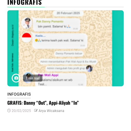
INFOGRAFIS
1 min read
INFOGRAFIS
INF
GRAFIS: Danny “Out”, Appi-Aliyah “In”
INF
20/02/2025
Arya Wicaksana
0