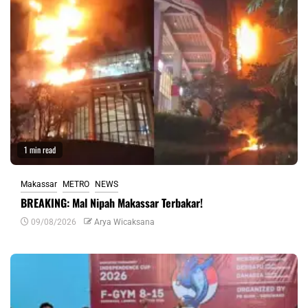
1 min read
Makassar
METRO
NEWS
BREAKING: Mal Nipah Makassar Terbakar!
09/08/2026
Arya Wicaksana