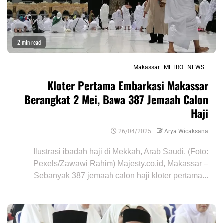
2 min read
Makassar
METRO
NEWS
Kloter Pertama Embarkasi Makassar
Berangkat 2 Mei, Bawa 387 Jemaah Calon
Haji
26/04/2025
Arya Wicaksana
Ilustrasi ibadah haji di Mekkah, Arab Saudi. (Foto:
Pexels/Zawawi Rahim) Majesty.co.id, Makassar –
Sebanyak 387 jemaah calon haji kloter pertama...