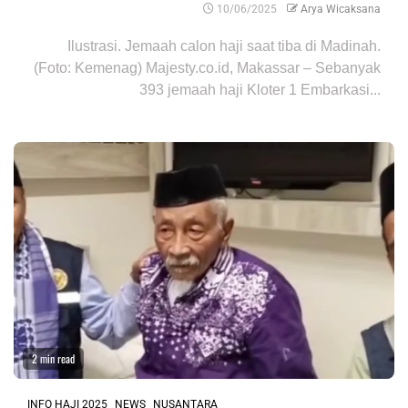
10/06/2025
Arya Wicaksana
Ilustrasi. Jemaah calon haji saat tiba di Madinah.
(Foto: Kemenag) Majesty.co.id, Makassar – Sebanyak
393 jemaah haji Kloter 1 Embarkasi...
2 min read
INFO HAJI 2025
NEWS
NUSANTARA