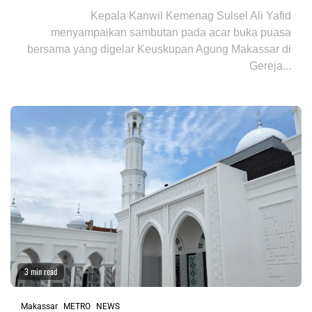
Kepala Kanwil Kemenag Sulsel Ali Yafid
menyampaikan sambutan pada acar buka puasa
bersama yang digelar Keuskupan Agung Makassar di
Gereja...
3 min read
Makassar
METRO
NEWS