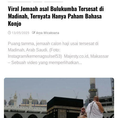
Viral Jemaah asal Bulukumba Tersesat di
Madinah, Ternyata Hanya Paham Bahasa
Konjo
13/05/2025
Arya Wicaksana
Puang tamma, jemaah calon haji usai tersesat di
Madinah, Arab Saudi. (Foto:
Instagram/kemenagsulsel53) Majesty.co.id, Makassar
– Sebuah video yang memperlihatkan...