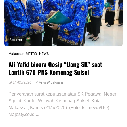
3 min read
Makassar
METRO
NEWS
Ali Yafid bicara Gosip “Uang SK” saat
Lantik 670 PNS Kemenag Sulsel
21/05/2026
Arya Wicaksana
Penyerahan surat keputusan atau SK Pegawai Negeri
Sipil di Kantor Wilayah Kemenag Sulsel, Kota
Makassar, Kamis (21/5/2026). (Foto: Istimewa/HO)
Majesty.co.id,...