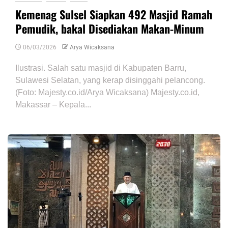
Kemenag Sulsel Siapkan 492 Masjid Ramah
Pemudik, bakal Disediakan Makan-Minum
06/03/2026
Arya Wicaksana
Ilustrasi. Salah satu masjid di Kabupaten Barru,
Sulawesi Selatan, yang kerap disinggahi pelancong.
(Foto: Majesty.co.id/Arya Wicaksana) Majesty.co.id,
Makassar – Kepala...