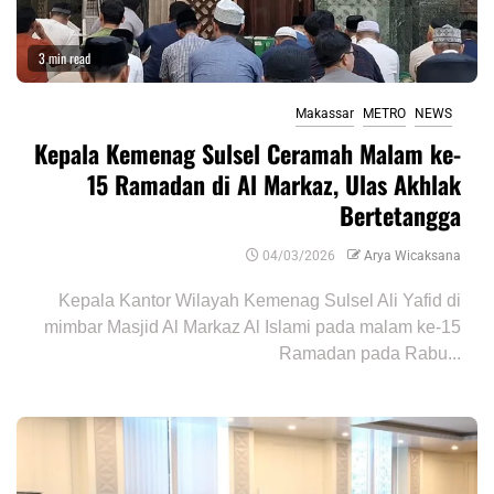
3 min read
Makassar
METRO
NEWS
Kepala Kemenag Sulsel Ceramah Malam ke-
15 Ramadan di Al Markaz, Ulas Akhlak
Bertetangga
04/03/2026
Arya Wicaksana
Kepala Kantor Wilayah Kemenag Sulsel Ali Yafid di
mimbar Masjid Al Markaz Al Islami pada malam ke-15
Ramadan pada Rabu...