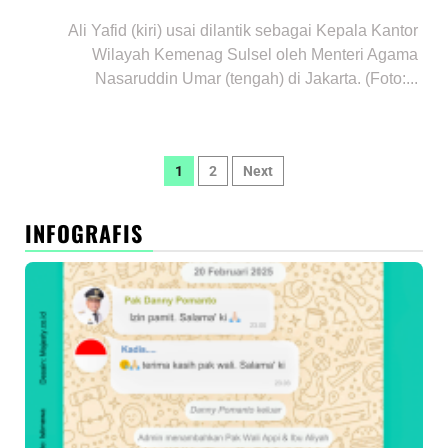
Ali Yafid (kiri) usai dilantik sebagai Kepala Kantor
Wilayah Kemenag Sulsel oleh Menteri Agama
Nasaruddin Umar (tengah) di Jakarta. (Foto:...
Paginasi
1
2
Next
pos
INFOGRAFIS