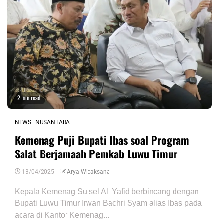
2 min read
NEWS
NUSANTARA
Kemenag Puji Bupati Ibas soal Program
Salat Berjamaah Pemkab Luwu Timur
13/04/2025
Arya Wicaksana
Kepala Kemenag Sulsel Ali Yafid berbincang dengan
Bupati Luwu Timur Irwan Bachri Syam alias Ibas pada
acara di Kantor Kemenag...