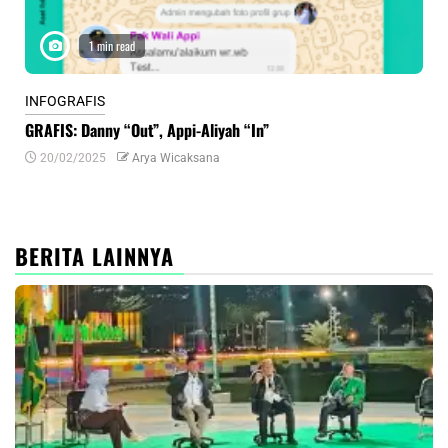
1 min read
INFOGRAFIS
INF
GRAFIS: Danny “Out”, Appi-Aliyah “In”
INF
20/02/2025
Arya Wicaksana
0
BERITA LAINNYA