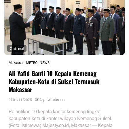
2 min read
Makassar
METRO
NEWS
Ali Yafid Ganti 10 Kepala Kemenag
Kabupaten-Kota di Sulsel Termasuk
Makassar
01/11/2025
Arya Wicaksana
Pelantikan 10 kepala kantor kemenag tingkat
kabupaten-kota di kantor wilayah Kemenag Sulsel.
(Foto: Istimewa) Majesty.co.id, Makassar — Kepala