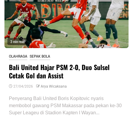
3 min read
OLAHRAGA
SEPAK BOLA
Bali United Hajar PSM 2-0, Duo Sulsel
Cetak Gol dan Assist
27/04/2026
Arya Wicaksana
Penyerang Bali United Boris Kopitovic nyaris
membobol gawang PSM Makassar pada pekan ke-30
Super Leageu di Stadion Kapten I Wayan...