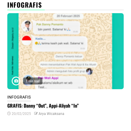
INFOGRAFIS
1 min read
INFOGRAFIS
INF
GRAFIS: Danny “Out”, Appi-Aliyah “In”
INF
20/02/2025
Arya Wicaksana
0