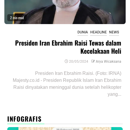
2 min read
DUNIA
HEADLINE
NEWS
Presiden Iran Ebrahim Raisi Tewas dalam
Kecelakaan Heli
20/05/2024
Arya Wicaksana
Presiden Iran Ebrahim Raisi. (Foto: IRNA)
Majesty.co.id - Presiden Republik Islam Iran Ebrahim
Raisi dinyatakan meninggal dunia setelah helikopter
yang...
INFOGRAFIS