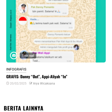
1 min read
INFOGRAFIS
INF
GRAFIS: Danny “Out”, Appi-Aliyah “In”
INF
20/02/2025
Arya Wicaksana
0
BERITA LAINNYA