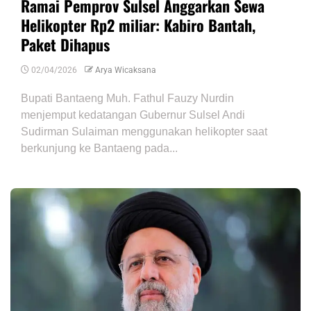
Ramai Pemprov Sulsel Anggarkan Sewa
Helikopter Rp2 miliar: Kabiro Bantah,
Paket Dihapus
02/04/2026
Arya Wicaksana
Bupati Bantaeng Muh. Fathul Fauzy Nurdin
menjemput kedatangan Gubernur Sulsel Andi
Sudirman Sulaiman menggunakan helikopter saat
berkunjung ke Bantaeng pada...