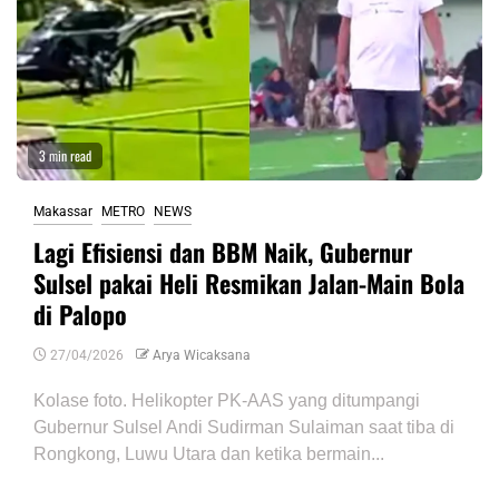
3 min read
Makassar
METRO
NEWS
Lagi Efisiensi dan BBM Naik, Gubernur
Sulsel pakai Heli Resmikan Jalan-Main Bola
di Palopo
27/04/2026
Arya Wicaksana
Kolase foto. Helikopter PK-AAS yang ditumpangi
Gubernur Sulsel Andi Sudirman Sulaiman saat tiba di
Rongkong, Luwu Utara dan ketika bermain...