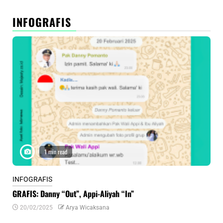
INFOGRAFIS
1 min read
INFOGRAFIS
INF
GRAFIS: Danny “Out”, Appi-Aliyah “In”
INF
20/02/2025
Arya Wicaksana
0