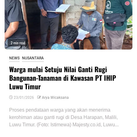
2 min read
NEWS
NUSANTARA
Warga mulai Setuju Nilai Ganti Rugi
Bangunan-Tanaman di Kawasan PT IHIP
Luwu Timur
23/01/2026
Arya Wicaksana
Proses pendataan warga yang akan menerima
kerohiman atau ganti rugi di Desa Harapan, Malili,
Luwu Timur. (Foto: Istimewa) Majesty.co.id, Luwu...