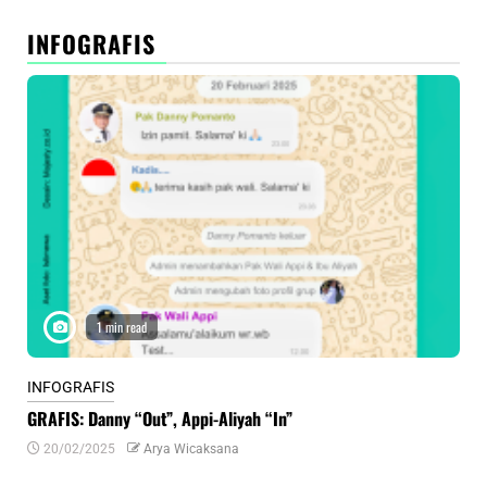
INFOGRAFIS
1 min read
INFOGRAFIS
INF
GRAFIS: Danny “Out”, Appi-Aliyah “In”
INF
20/02/2025
Arya Wicaksana
0