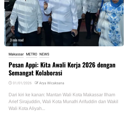
3 min read
Makassar
METRO
NEWS
Pesan Appi: Kita Awali Kerja 2026 dengan
Semangat Kolaborasi
01/01/2026
Arya Wicaksana
Dari kiri ke kanan: Mantan Wali Kota Makassar Ilham
Arief Sirajuddin, Wali Kota Munafri Arifuddin dan Wakil
Wali Kota Aliyah...