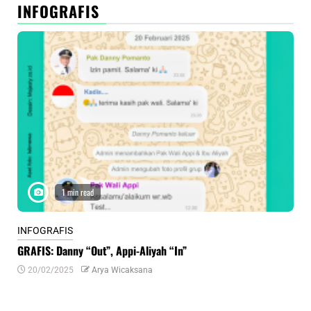
INFOGRAFIS
1 min read
INFOGRAFIS
INF
GRAFIS: Danny “Out”, Appi-Aliyah “In”
INF
20/02/2025
Arya Wicaksana
0