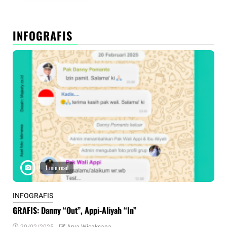
INFOGRAFIS
1 min read
INFOGRAFIS
INF
GRAFIS: Danny “Out”, Appi-Aliyah “In”
INF
20/02/2025
Arya Wicaksana
0