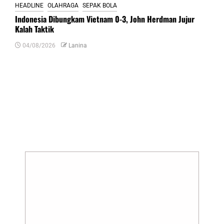
HEADLINE
OLAHRAGA
SEPAK BOLA
Indonesia Dibungkam Vietnam 0-3, John Herdman Jujur
Kalah Taktik
04/08/2026
Lanina
Tinggalkan Balasan
Alamat email Anda tidak akan dipublikasikan.
Ruas yang wajib ditandai
*
Komentar
*