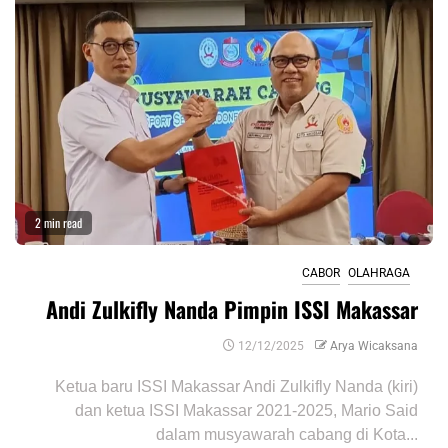
2 min read
CABOR
OLAHRAGA
Andi Zulkifly Nanda Pimpin ISSI Makassar
12/12/2025
Arya Wicaksana
Ketua baru ISSI Makassar Andi Zulkifly Nanda (kiri)
dan ketua ISSI Makassar 2021-2025, Mario Said
dalam musyawarah cabang di Kota...