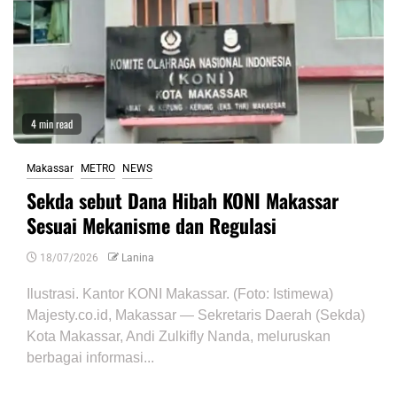
4 min read
Makassar
METRO
NEWS
Sekda sebut Dana Hibah KONI Makassar
Sesuai Mekanisme dan Regulasi
18/07/2026
Lanina
Ilustrasi. Kantor KONI Makassar. (Foto: Istimewa)
Majesty.co.id, Makassar — Sekretaris Daerah (Sekda)
Kota Makassar, Andi Zulkifly Nanda, meluruskan
berbagai informasi...