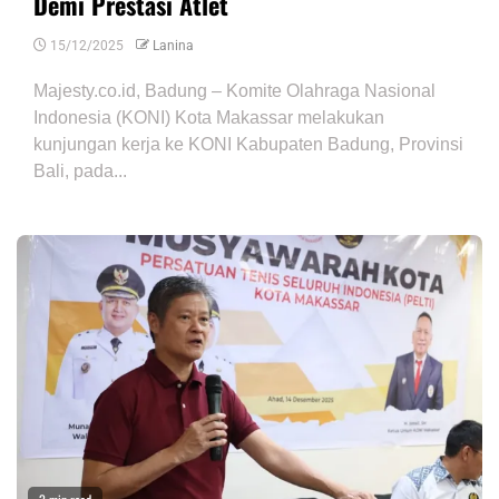
Demi Prestasi Atlet
15/12/2025
Lanina
Majesty.co.id, Badung – Komite Olahraga Nasional
Indonesia (KONI) Kota Makassar melakukan
kunjungan kerja ke KONI Kabupaten Badung, Provinsi
Bali, pada...