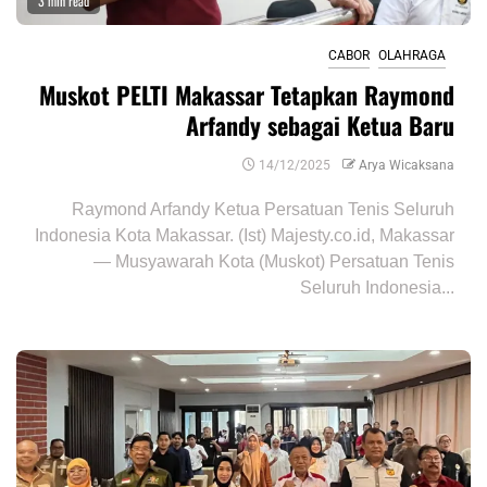
3 min read
CABOR
OLAHRAGA
Muskot PELTI Makassar Tetapkan Raymond
Arfandy sebagai Ketua Baru
14/12/2025
Arya Wicaksana
Raymond Arfandy Ketua Persatuan Tenis Seluruh
Indonesia Kota Makassar. (Ist) Majesty.co.id, Makassar
— Musyawarah Kota (Muskot) Persatuan Tenis
Seluruh Indonesia...