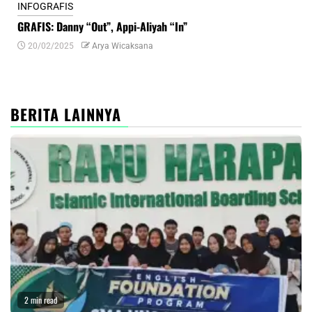
INFOGRAFIS
INF
GRAFIS: Danny “Out”, Appi-Aliyah “In”
INF
20/02/2025
Arya Wicaksana
0
BERITA LAINNYA
2 min read