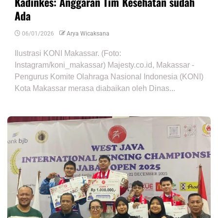
Kadinkes: Anggaran Tim Kesehatan sudah
Ada
06/01/2026
Arya Wicaksana
Ilustrasi KONI Makassar. (Foto:
Instagram/koni_makassar) Majesty.co.id, Makassar -
Pengurus Komite Olahraga Nasional Indonesia (KONI)
Kota Makassar merasa diabaikan oleh Dinas...