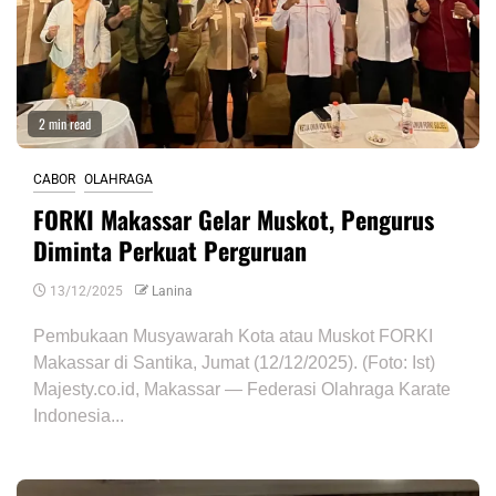
2 min read
CABOR
OLAHRAGA
FORKI Makassar Gelar Muskot, Pengurus
Diminta Perkuat Perguruan
13/12/2025
Lanina
Pembukaan Musyawarah Kota atau Muskot FORKI
Makassar di Santika, Jumat (12/12/2025). (Foto: Ist)
Majesty.co.id, Makassar — Federasi Olahraga Karate
Indonesia...