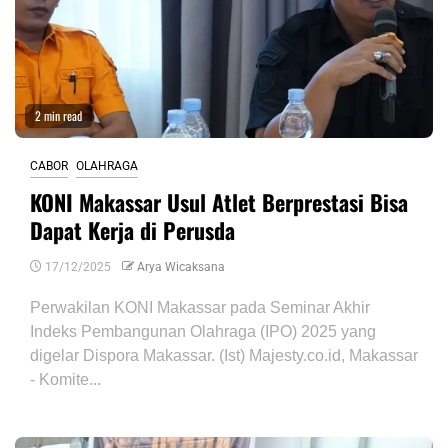
2 min read
CABOR
OLAHRAGA
KONI Makassar Usul Atlet Berprestasi Bisa
Dapat Kerja di Perusda
17/12/2025
Arya Wicaksana
Perwakilan KONI Makassar pada Seminar Akhir
Indeks Pembangunan Olahraga (IPO) 2025 yang
digelar Dispora Makassar. (Ist) Majesty.co.id, Makassar
- Komite...