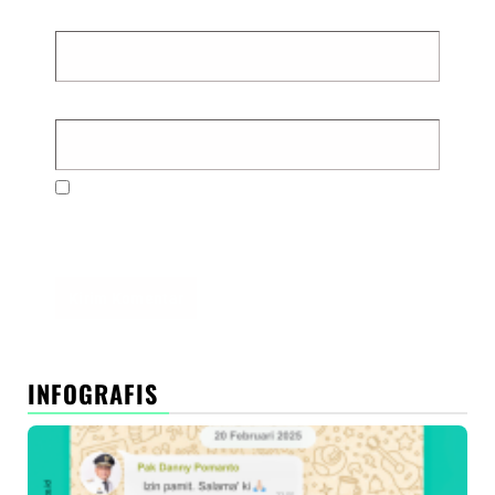
Email
*
Situs Web
Simpan nama, email, dan situs web saya pada
peramban ini untuk komentar saya berikutnya.
INFOGRAFIS