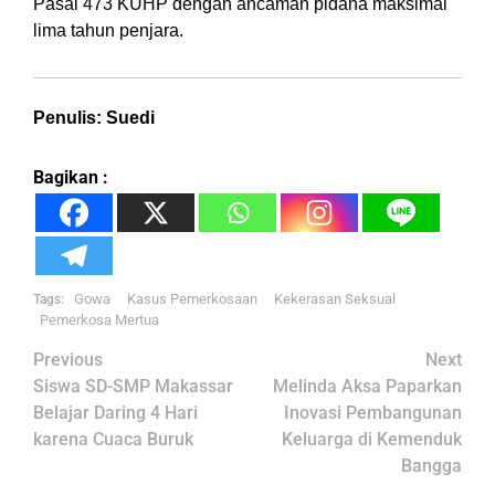
Pasal 473 KUHP dengan ancaman pidana maksimal
lima tahun penjara.
Penulis: Suedi
Bagikan :
Gowa
Kasus Pemerkosaan
Kekerasan Seksual
Tags:
Pemerkosa Mertua
Post
Previous
Next
navigation
Siswa SD-SMP Makassar
Melinda Aksa Paparkan
Belajar Daring 4 Hari
Inovasi Pembangunan
karena Cuaca Buruk
Keluarga di Kemenduk
Bangga