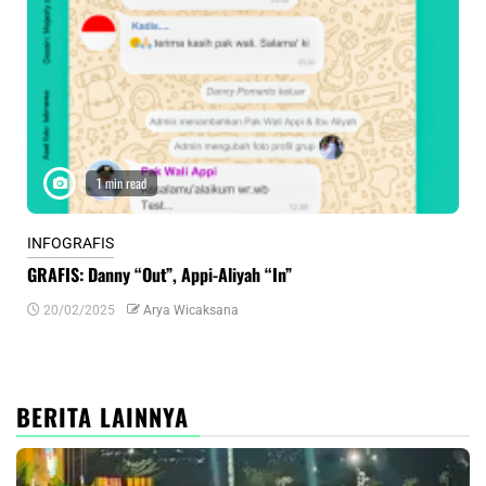
1 min read
INFOGRAFIS
INF
GRAFIS: Danny “Out”, Appi-Aliyah “In”
INF
20/02/2025
Arya Wicaksana
0
BERITA LAINNYA