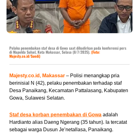
Pelaku penembakan staf desa di Gowa saat dihadirkan pada konferensi pers
di Mapolda Sulsel, Kota Makassar, Selasa (8/7/2025).
(Foto:
Majesty.co.id/Suedi)
Majesty.co.id, Makassar
– Polisi menangkap pria
berinisial N (42), pelaku penembakan terhadap staf
Desa Panaikang, Kecamatan Pattalasang, Kabupaten
Gowa, Sulawesi Selatan.
Staf desa korban penembakan di Gowa
adalah
Hardianto alias Daeng Ngerang (35 tahun). Ia tercatat
sebagai warga Dusun Je’netallasa, Panaikang.