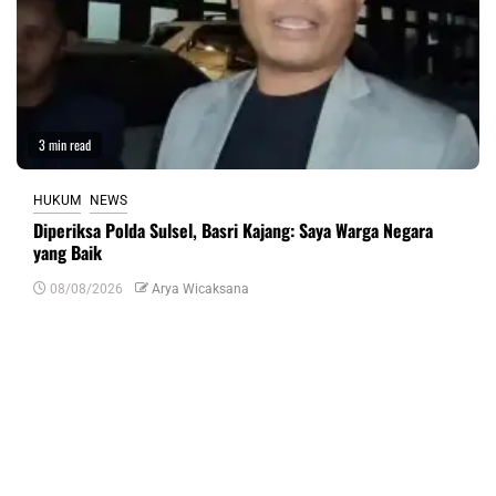
3 min read
HUKUM
NEWS
Diperiksa Polda Sulsel, Basri Kajang: Saya Warga Negara
yang Baik
08/08/2026
Arya Wicaksana
Tinggalkan Balasan
Alamat email Anda tidak akan dipublikasikan.
Ruas yang wajib ditandai
*