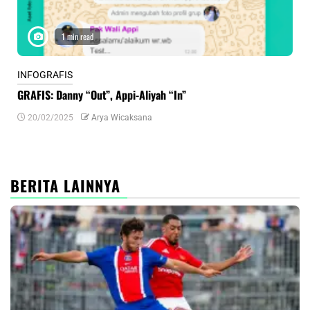
1 min read
INFOGRAFIS
INF
GRAFIS: Danny “Out”, Appi-Aliyah “In”
INF
20/02/2025
Arya Wicaksana
0
BERITA LAINNYA