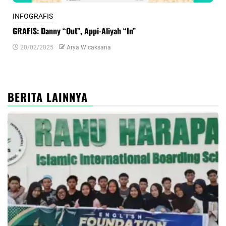
INFOGRAFIS
INF
GRAFIS: Danny “Out”, Appi-Aliyah “In”
INF
20/02/2025
Arya Wicaksana
0
BERITA LAINNYA