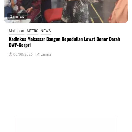
2 min read
Makassar
METRO
NEWS
Kadinkes Makassar Bangun Kepedulian Lewat Donor Darah
DWP-Korpri
06/08/2026
Lanina
Tinggalkan Balasan
Alamat email Anda tidak akan dipublikasikan.
Ruas yang wajib ditandai
*
Komentar
*