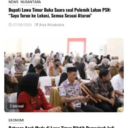
NEWS
NUSANTARA
Bupati Luwu Timur Buka Suara soal Polemik Lahan PSN:
“Saya Turun ke Lokasi, Semua Sesuai Aturan”
07/08/2026
Arya Wicaksana
2 min read
EKONOMI
Ratusan Anak Muda di Luwu Timur Dilatih Pemerinah Jadi