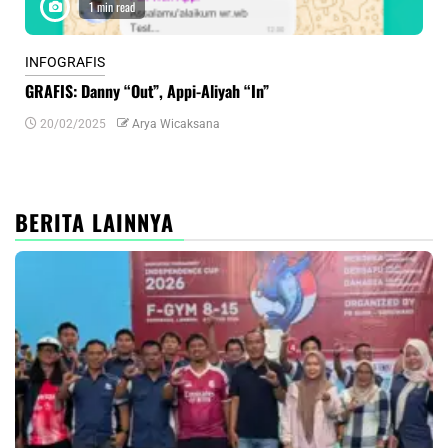
1 min read
INFOGRAFIS
INF
GRAFIS: Danny “Out”, Appi-Aliyah “In”
INF
20/02/2025
Arya Wicaksana
0
BERITA LAINNYA