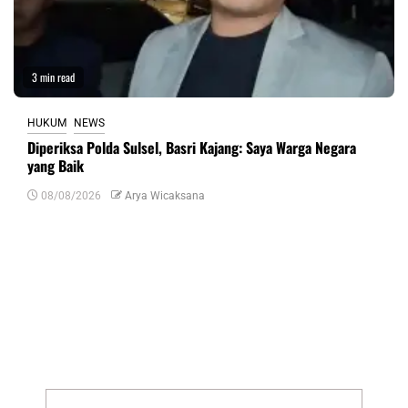
3 min read
HUKUM
NEWS
Diperiksa Polda Sulsel, Basri Kajang: Saya Warga Negara
yang Baik
08/08/2026
Arya Wicaksana
Tinggalkan Balasan
Alamat email Anda tidak akan dipublikasikan.
Ruas yang wajib ditandai
*
Komentar
*