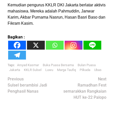
Kemudian pengurus KKLR DKI Jakarta berlatar aktivis
mahasiswa. Mereka adalah Pahmuddin, Janwar
Karim, Akbar Purnama Nasrun, Hasan Basri Baso dan
Fikram Kasim.
Bagikan :
Arsyad Kasmar
Buka Puasa Bersama
Bulan Puasa
Tags:
Jakarta
KKLR Sulsel
Luwu
Marga Taufiq
Pilkada
Ubas
Post
Previous
Next
navigation
Sulsel berambisi Jadi
Ramadhan Fest
Penghasil Nanas
semarakkan Rangkaian
HUT ke-22 Palopo