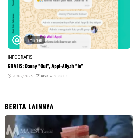
1 min read
INFOGRAFIS
INF
GRAFIS: Danny “Out”, Appi-Aliyah “In”
INF
20/02/2025
Arya Wicaksana
0
BERITA LAINNYA