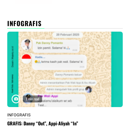
INFOGRAFIS
1 min read
INFOGRAFIS
INF
GRAFIS: Danny “Out”, Appi-Aliyah “In”
INF