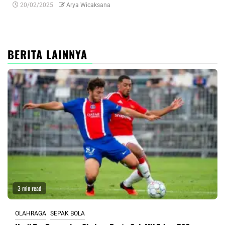
20/02/2025
Arya Wicaksana
0
BERITA LAINNYA
3 min read
OLAHRAGA
SEPAK BOLA