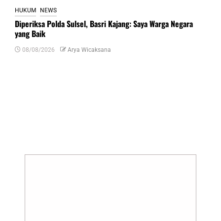
HUKUM
NEWS
Diperiksa Polda Sulsel, Basri Kajang: Saya Warga Negara
yang Baik
08/08/2026
Arya Wicaksana
Tinggalkan Balasan
Alamat email Anda tidak akan dipublikasikan.
Ruas yang wajib ditandai
*
Komentar
*