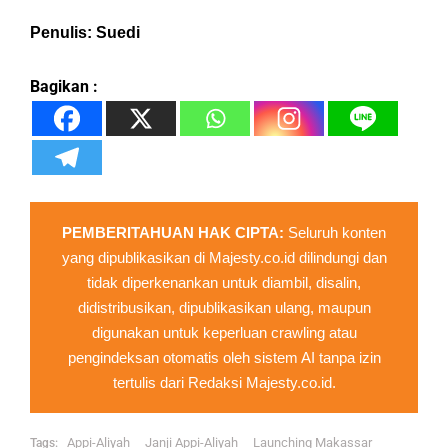
Penulis: Suedi
Bagikan :
PEMBERITAHUAN HAK CIPTA:
Seluruh konten
yang dipublikasikan di Majesty.co.id dilindungi dan
tidak diperkenankan untuk diambil, disalin,
didistribusikan, dipublikasikan ulang, maupun
digunakan untuk keperluan crawling atau
pengindeksan otomatis oleh sistem AI tanpa izin
tertulis dari Redaksi Majesty.co.id.
Appi-Aliyah
Janji Appi-Aliyah
Launching Makassar
Tags: