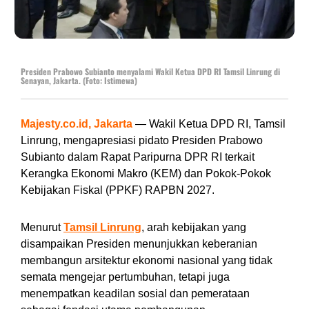
Presiden Prabowo Subianto menyalami Wakil Ketua DPD RI Tamsil Linrung di
Senayan, Jakarta. (Foto: Istimewa)
Majesty.co.id, Jakarta
— Wakil Ketua DPD RI, Tamsil
Linrung, mengapresiasi pidato Presiden Prabowo
Subianto dalam Rapat Paripurna DPR RI terkait
Kerangka Ekonomi Makro (KEM) dan Pokok-Pokok
Kebijakan Fiskal (PPKF) RAPBN 2027.
Menurut
Tamsil Linrung
, arah kebijakan yang
disampaikan Presiden menunjukkan keberanian
membangun arsitektur ekonomi nasional yang tidak
semata mengejar pertumbuhan, tetapi juga
menempatkan keadilan sosial dan pemerataan