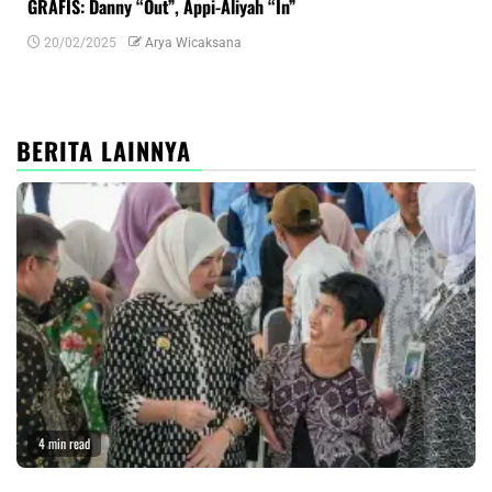
GRAFIS: Danny “Out”, Appi-Aliyah “In”
INF
20/02/2025
Arya Wicaksana
0
BERITA LAINNYA
4 min read