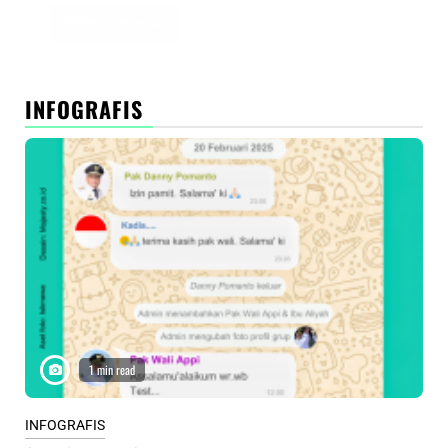
INFOGRAFIS
1 min read
INFOGRAFIS
INF