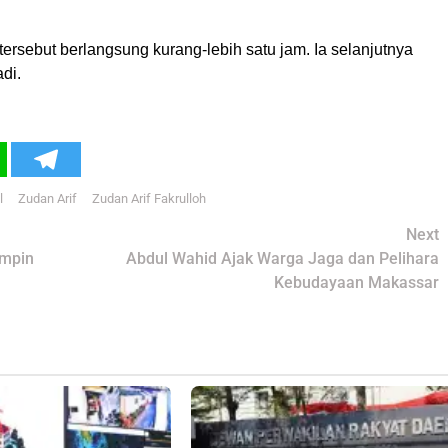
sebut berlangsung kurang-lebih satu jam. Ia selanjutnya
di.
l
Zudan Arif
Zudan Arif Fakrulloh
Next
impin
Abdul Wahid Ajak Warga Jaga dan Pelihara
Kebudayaan Makassar