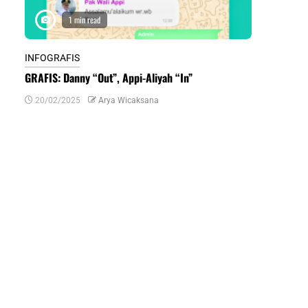
1 min read
1 m
INFOGRAFIS
INFOGRAFIS
GRAFIS: Danny “Out”, Appi-Aliyah “In”
INFOGRAFIS:
Daerah di Su
20/02/2025
Arya Wicaksana
07/07/2024