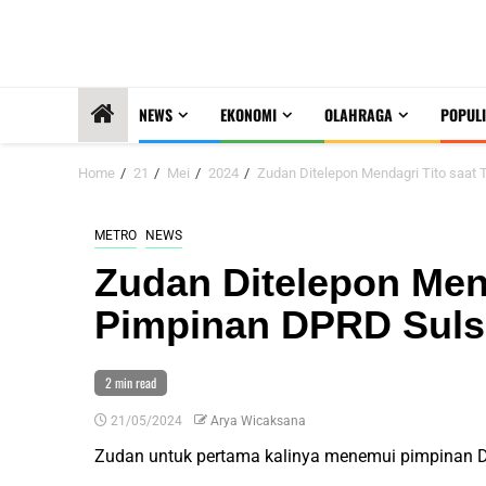
NEWS
EKONOMI
OLAHRAGA
POPULI
Home
21
Mei
2024
Zudan Ditelepon Mendagri Tito saat
METRO
NEWS
Zudan Ditelepon Mend
Pimpinan DPRD Suls
2 min read
21/05/2024
Arya Wicaksana
Zudan untuk pertama kalinya menemui pimpinan 