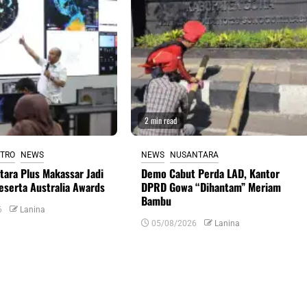
2 min read
TRO
NEWS
NEWS
NUSANTARA
ntara Plus Makassar Jadi
Demo Cabut Perda LAD, Kantor
eserta Australia Awards
DPRD Gowa “Dihantam” Meriam
Bambu
6
Lanina
05/08/2026
Lanina