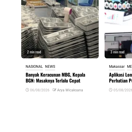
2 min read
3 min read
NASIONAL
NEWS
Makassar
ME
Banyak Keracunan MBG, Kepala
Aplikasi Lo
BGN: Masaknya Terlalu Cepat
Perhatian P
06/08/2026
Arya Wicaksana
05/08/202
Tinggalkan Balasan