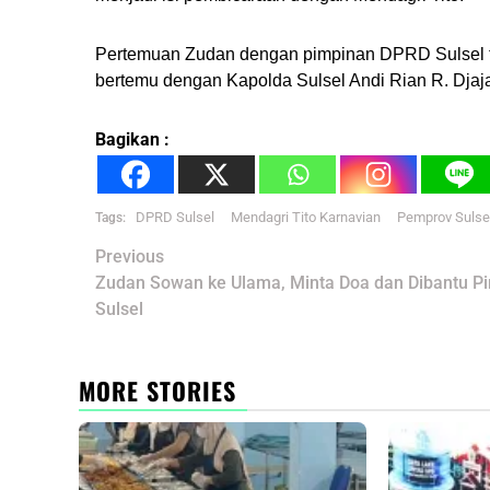
Pertemuan Zudan dengan pimpinan DPRD Sulsel ter
bertemu dengan Kapolda Sulsel Andi Rian R. Djaja
Bagikan :
DPRD Sulsel
Mendagri Tito Karnavian
Pemprov Sulse
Tags:
Post
Previous
navigation
Zudan Sowan ke Ulama, Minta Doa dan Dibantu P
Sulsel
MORE STORIES