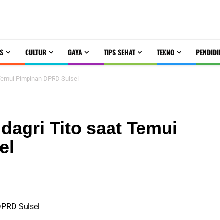
S
CULTUR
GAYA
TIPS SEHAT
TEKNO
PENDIDI
 Temui Pimpinan DPRD Sulsel
agri Tito saat Temui
el
DPRD Sulsel