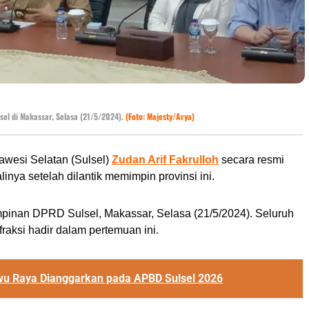
sel di Makassar, Selasa (21/5/2024).
(Foto: Majesty/Arya)
awesi Selatan (Sulsel)
Zudan Arif Fakrulloh
secara resmi
inya setelah dilantik memimpin provinsi ini.
mpinan DPRD Sulsel, Makassar, Selasa (21/5/2024). Seluruh
raksi hadir dalam pertemuan ini.
Luwu Raya Dianggarkan pada APBD Sulsel 2026