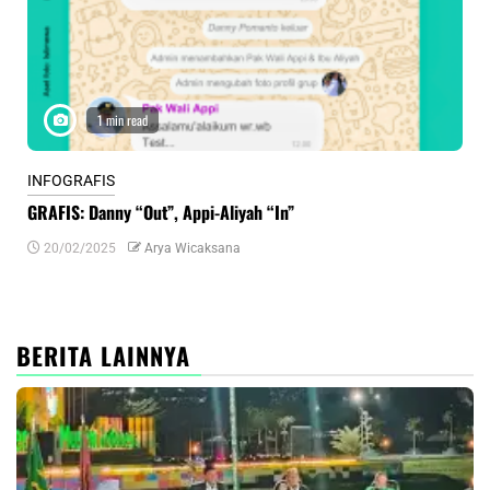
1 min read
INFOGRAFIS
INF
GRAFIS: Danny “Out”, Appi-Aliyah “In”
INF
20/02/2025
Arya Wicaksana
0
BERITA LAINNYA