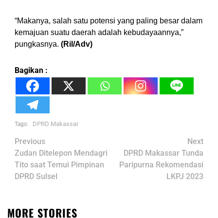
“Makanya, salah satu potensi yang paling besar dalam
kemajuan suatu daerah adalah kebudayaannya,”
pungkasnya.
(Ril/Adv)
Bagikan :
DPRD Makassar
Tags:
Post
Previous
Next
navigation
Zudan Ditelepon Mendagri
DPRD Makassar Tunda
Tito saat Temui Pimpinan
Paripurna Rekomendasi
DPRD Sulsel
LKPJ 2023
MORE STORIES