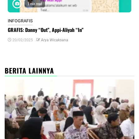
1 min read
INFOGRAFIS
INF
GRAFIS: Danny “Out”, Appi-Aliyah “In”
INF
20/02/2025
Arya Wicaksana
0
BERITA LAINNYA