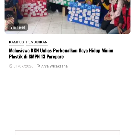
2 min read
KAMPUS
PENDIDIKAN
Mahasiswa KKN Unhas Perkenalkan Gaya Hidup Minim
Plastik di SMPN 13 Parepare
31/07/2026
Arya Wicaksana
Tinggalkan Balasan
Alamat email Anda tidak akan dipublikasikan.
Ruas yang wajib ditandai
*
Komentar
*