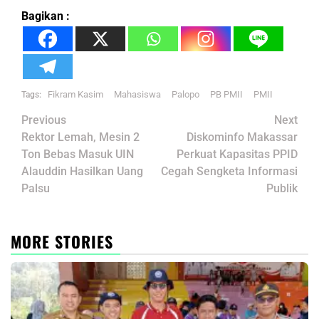
Bagikan :
Fikram Kasim
Mahasiswa
Palopo
PB PMII
PMII
Tags:
Post
Previous
Next
navigation
Rektor Lemah, Mesin 2
Diskominfo Makassar
Ton Bebas Masuk UIN
Perkuat Kapasitas PPID
Alauddin Hasilkan Uang
Cegah Sengketa Informasi
Palsu
Publik
MORE STORIES