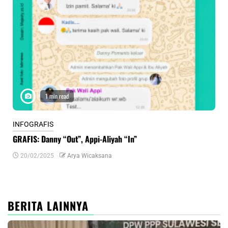
1 min read
INFOGRAFIS
INF
GRAFIS: Danny “Out”, Appi-Aliyah “In”
INF
20/02/2025
Arya Wicaksana
0
BERITA LAINNYA