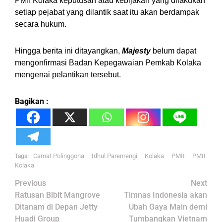
PMII Kolaka keputusan atau kebijakan yang dilakukan
setiap pejabat yang dilantik saat itu akan berdampak
secara hukum.
Hingga berita ini ditayangkan,
Majesty
belum dapat
mengonfirmasi Badan Kepegawaian Pemkab Kolaka
mengenai pelantikan tersebut.
Bagikan :
Camat Polinggona
Idhul Parenrengi
Kolaka
PMII
PMII
Tags:
Kolaka
Post
Previous
Next
navigation
Ratusan Bibit Mangrove
Timnas Indonesia akan
Ditanam di Depan Jetty
Ubah Gaya Main demi
Huadi Group
Tumbangkan Vietnam