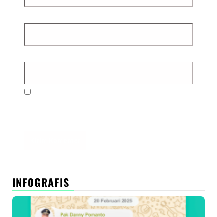
Email
*
Situs Web
Simpan nama, email, dan situs web saya pada
peramban ini untuk komentar saya berikutnya.
INFOGRAFIS