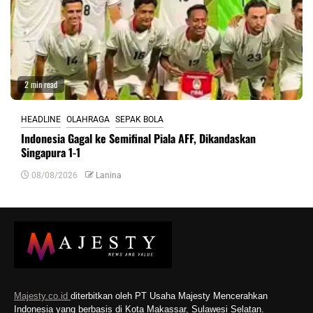
2 min read
HEADLINE
OLAHRAGA
SEPAK BOLA
Indonesia Gagal ke Semifinal Piala AFF, Dikandaskan
Singapura 1-1
08/08/2026
Lanina
Majesty.co.id
diterbitkan oleh PT Usaha Majesty Mencerahkan
Indonesia yang berbasis di Kota Makassar, Sulawesi Selatan.