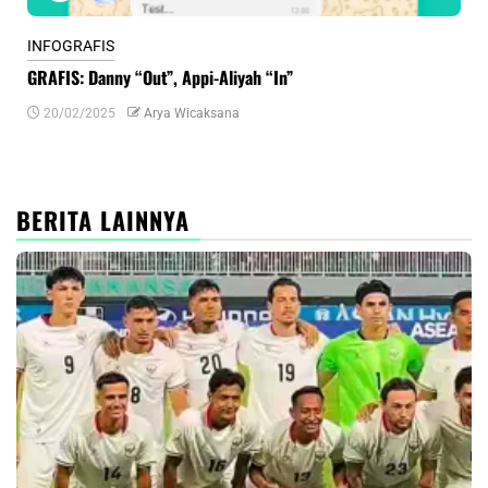
INFOGRAFIS
INF
GRAFIS: Danny “Out”, Appi-Aliyah “In”
INF
20/02/2025
Arya Wicaksana
0
BERITA LAINNYA