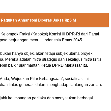
R Ragukan Annar soal Diperas Jaksa Rp5 M
Kelompok Fraksi (Kapoksi) Komisi III DPR-RI dari Partai
eta perjuangan menuju Indonesia Emas 2045.
ukan hanya objek, akan tetapi subjek utama proyek
. Mereka adalah mitra strategis dan sekaligus mitra kritis
bih baik,” ujar mantan Ketua DPRD Makassar itu.
uda, Wujudkan Pilar Kebangsaan”, sosialisasi ini
an lintas generasi dalam menghadapi tantangan zaman.
jahit ketimpangan perilaku dan menyatukan berbagai