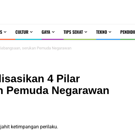
S
CULTUR
GAYA
TIPS SEHAT
TEKNO
PENDIDI
lar Kebangsaan, serukan Pemuda Negarawan
isasikan 4 Pilar
an Pemuda Negarawan
ahit ketimpangan perilaku.