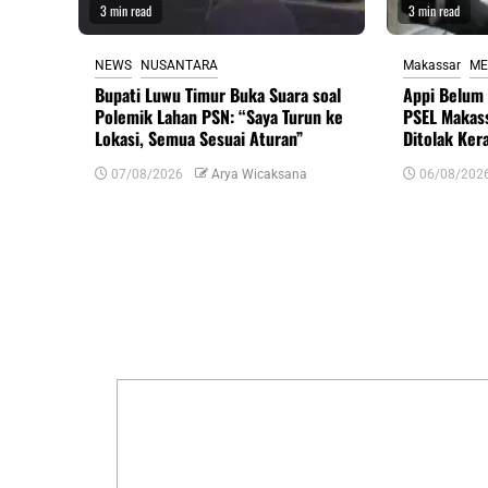
3 min read
3 min read
NEWS
NUSANTARA
Makassar
ME
Bupati Luwu Timur Buka Suara soal
Appi Belum 
Polemik Lahan PSN: “Saya Turun ke
PSEL Makass
Lokasi, Semua Sesuai Aturan”
Ditolak Ker
07/08/2026
Arya Wicaksana
06/08/202
Tinggalkan Balasan
Alamat email Anda tidak akan dipublikasikan.
R
Komentar
*