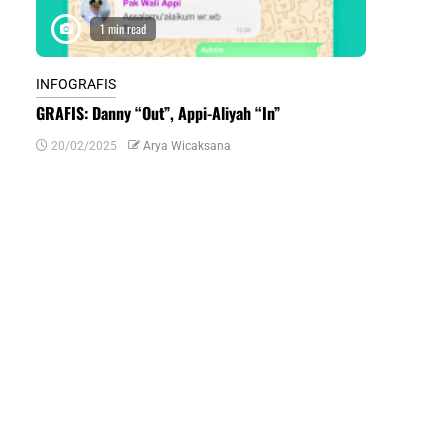
1 min read
1 m
INFOGRAFIS
INFOGRAFIS
GRAFIS: Danny “Out”, Appi-Aliyah “In”
INFOGRAFIS:
Daerah di Su
20/02/2025
Arya Wicaksana
07/07/2024