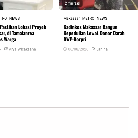
2 min read
TRO
NEWS
Makassar
METRO
NEWS
Pastikan Lokasi Proyek
Kadinkes Makassar Bangun
ar, di Tamalanrea
Kepedulian Lewat Donor Darah
as Warga
DWP-Korpri
6
Arya Wicaksana
06/08/2026
Lanina
uas yang wajib ditandai
*