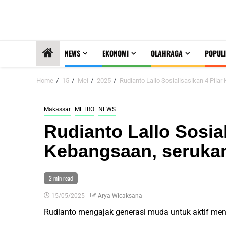
NEWS
EKONOMI
OLAHRAGA
POPULI
Home
15
Mei
2025
Rudianto Lallo Sosialisasikan 4 Pi
Makassar
METRO
NEWS
Rudianto Lallo Sosial
Kebangsaan, seruk
2 min read
15/05/2025
Arya Wicaksana
Rudianto mengajak generasi muda untuk aktif menj