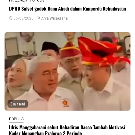
PARLEMEN
POPULIS
DPRD Sulsel godok Dana Abadi dalam Ranperda Kebudayaan
06/08/2026
Arya Wicaksana
3 min read
POPULIS
Idris Manggabarani sebut Kehadiran Dasco Tambah Motivasi
Kader Menangkan Prabowo 2 Periode