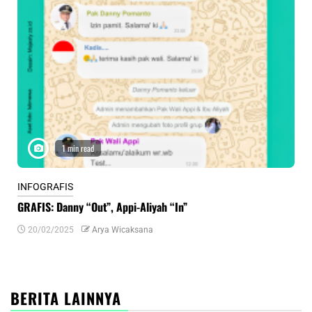
1 min read
INFOGRAFIS
INF
GRAFIS: Danny “Out”, Appi-Aliyah “In”
INF
20/02/2025
Arya Wicaksana
0
BERITA LAINNYA