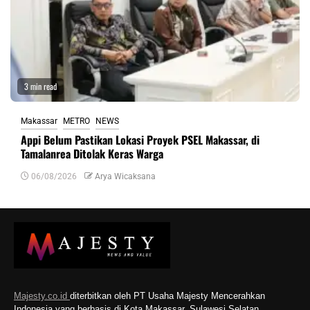
3 min read
Makassar
METRO
NEWS
Appi Belum Pastikan Lokasi Proyek PSEL Makassar, di
Tamalanrea Ditolak Keras Warga
06/08/2026
Arya Wicaksana
Majesty.co.id
diterbitkan oleh PT Usaha Majesty Mencerahkan
Indonesia yang berbasis di Kota Makassar, Sulawesi Selatan.