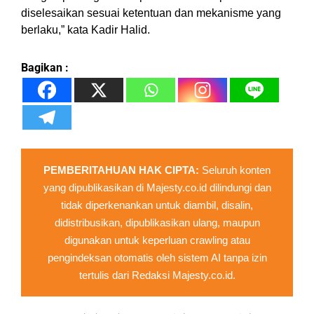
diselesaikan sesuai ketentuan dan mekanisme yang
berlaku,” kata Kadir Halid.
Bagikan :
PEMBERITAHUAN HAK CIPTA:
Seluruh konten
yang dipublikasikan di Majesty.co.id dilindungi dan
tidak diperkenankan untuk diambil, disalin,
didistribusikan, dipublikasikan ulang, maupun
digunakan untuk keperluan crawling atau
pengindeksan otomatis oleh sistem AI tanpa izin
tertulis dari Redaksi Majesty.co.id.