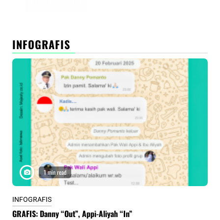
INFOGRAFIS
1 min read
INFOGRAFIS
INF
GRAFIS: Danny “Out”, Appi-Aliyah “In”
INF