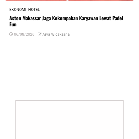
EKONOMI
HOTEL
Aston Makassar Jaga Kekompakan Karyawan Lewat Padel
Fun
06/08/2026
Arya Wicaksana
Tinggalkan Balasan
Alamat email Anda tidak akan dipublikasikan.
Ruas yang wajib ditandai
*
Komentar
*