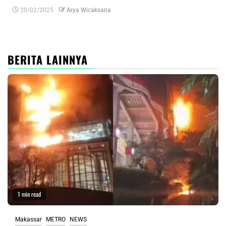
20/02/2025
Arya Wicaksana
0
BERITA LAINNYA
1 min read
Makassar
METRO
NEWS