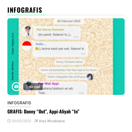
INFOGRAFIS
1 min read
INFOGRAFIS
INF
GRAFIS: Danny “Out”, Appi-Aliyah “In”
INF
20/02/2025
Arya Wicaksana
0