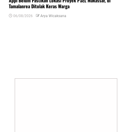
Appi Belum Pastikan Lokasi Proyek PSEL Makassar, di
Tamalanrea Ditolak Keras Warga
06/08/2026
Arya Wicaksana
Tinggalkan Balasan
Alamat email Anda tidak akan dipublikasikan.
Ruas yang wajib ditandai
*
Komentar
*