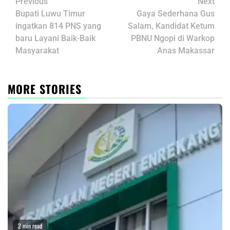
Post
Previous
Next
navigation
Bupati Luwu Timur
Gaya Sederhana Gus
ingatkan 814 PNS yang
Salam, Kandidat Ketum
baru Layani Baik-Baik
PBNU Ngopi di Warkop
Masyarakat
Anas Makassar
MORE STORIES
2 min read