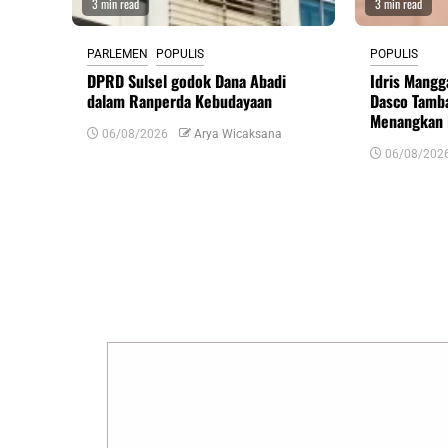
3 min read
3 min read
PARLEMEN
POPULIS
POPULIS
DPRD Sulsel godok Dana Abadi
Idris Mangg
dalam Ranperda Kebudayaan
Dasco Tamba
Menangkan 
06/08/2026
Arya Wicaksana
06/08/202
Tinggalkan Balasan
Alamat email Anda tidak akan dipublikasikan.
R
Komentar
*