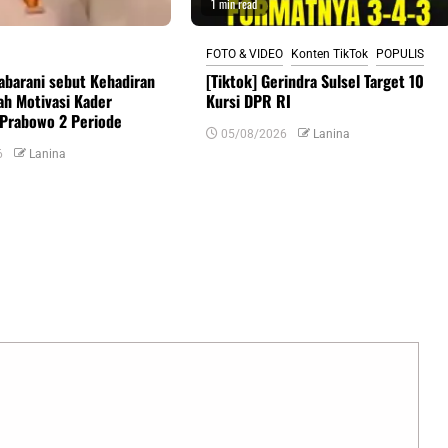
1 min read
FOTO & VIDEO
Konten TikTok
POPULIS
abarani sebut Kehadiran
[Tiktok] Gerindra Sulsel Target 10
h Motivasi Kader
Kursi DPR RI
Prabowo 2 Periode
05/08/2026
Lanina
6
Lanina
uas yang wajib ditandai
*