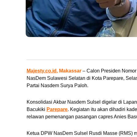
Calon Presiden Anies Baswedan (kiri) dan Ketua TPD AMIN Sulsel, Syaharu
Majesty.co.id
, Makassar
– Calon Presiden Nomor
NasDem Sulawesi Selatan di Kota Parepare, Sela
Partai Nasdem Surya Paloh.
Konsolidasi Akbar Nasdem Sulsel digelar di La
Bacukiki
Parepare
. Kegiatan itu akan dihadiri ka
relawan pemenangan pasangan capres Anies Bas
Ketua DPW NasDem Sulsel Rusdi Masse (RMS) me