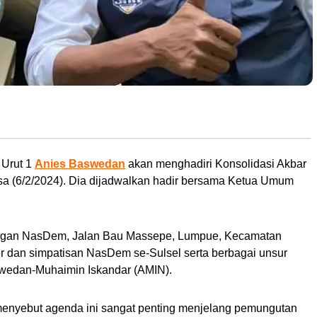
ddin Alrif. (Foto: Istimewa)
 Urut 1
Anies Baswedan
akan menghadiri Konsolidasi Akbar
sa (6/2/2024). Dia dijadwalkan hadir bersama Ketua Umum
pangan NasDem, Jalan Bau Massepe, Lumpue, Kecamatan
der dan simpatisan NasDem se-Sulsel serta berbagai unsur
wedan-Muhaimin Iskandar (AMIN).
nyebut agenda ini sangat penting menjelang pemungutan