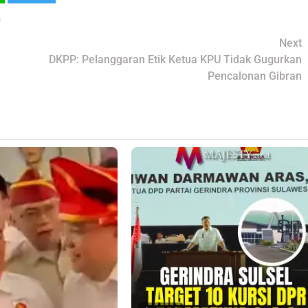
h
Next
DKPP: Pelanggaran Etik Ketua KPU Tidak Gugurkan
Pencalonan Gibran