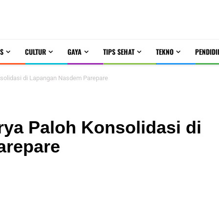
S
CULTUR
GAYA
TIPS SEHAT
TEKNO
PENDIDI
nsolidasi di Lapangan Nasdem Parepare
ya Paloh Konsolidasi di
arepare