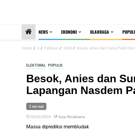
NEWS
EKONOMI
OLAHRAGA
POPULI
Home
5
Februari
2024
Besok, Anies dan Surya Paloh Ko
ELEKTORAL
POPULIS
Besok, Anies dan Sur
Lapangan Nasdem P
2 min read
05/02/2024
Arya Wicaksana
Massa diprediksi membludak