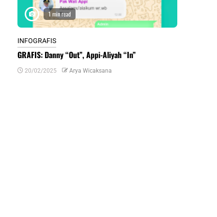
1 min read
1 m
INFOGRAFIS
INFOGRAFIS
GRAFIS: Danny “Out”, Appi-Aliyah “In”
INFOGRAFIS:
Daerah di Su
20/02/2025
Arya Wicaksana
07/07/2024