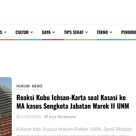
S
CULTUR
GAYA
TIPS SEHAT
TEKNO
PENDIDI
HUKUM
NEWS
Reaksi Kubu Ichsan-Karta soal Kasasi ke
MA kasus Sengketa Jabatan Warek II UNM
07/02/2026
Arya Wicaksana
Kolase foto. Kuasa hukum Rektor UNM, Jamil Misbah