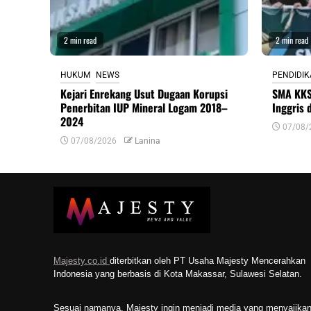
2 min read
2 min read
HUKUM
NEWS
PENDIDI
Kejari Enrekang Usut Dugaan Korupsi
SMA KKS
Penerbitan IUP Mineral Logam 2018–
Inggris 
2024
07/08/
07/08/2026
Lanina
Majesty.co.id
diterbitkan oleh PT Usaha Majesty Mencerahkan
Indonesia yang berbasis di Kota Makassar, Sulawesi Selatan.
Sesuai namanya, Majesty ingin menjadi media yang menyajika