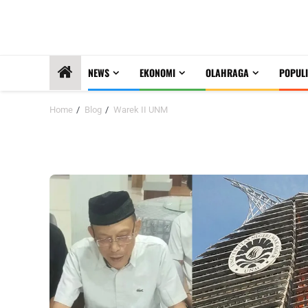
NEWS
EKONOMI
OLAHRAGA
POPULI
Home
Blog
Warek II UNM
Warek II UNM