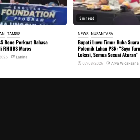
3 min read
KAN
TAMSIS
NEWS
NUSANTARA
S Bone Perkuat Bahasa
Bupati Luwu Timur Buka Suara 
di RHIIBS Maros
Polemik Lahan PSN: “Saya Tur
Lokasi, Semua Sesuai Aturan”
2026
Lanina
07/08/2026
Arya Wicaksana
n