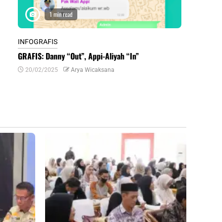
1 min read
1 m
INFOGRAFIS
INFOGRAFIS
GRAFIS: Danny “Out”, Appi-Aliyah “In”
INFOGRAFIS:
Daerah di Su
20/02/2025
Arya Wicaksana
07/07/2024