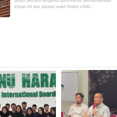
dalam perkara sengketa administrasi pemberhentian
Ichsan Ali dari jabatan wakil Rektor UNM....