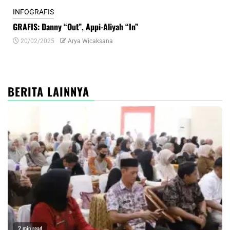
INFOGRAFIS
INF
GRAFIS: Danny “Out”, Appi-Aliyah “In”
INF
20/02/2025
Arya Wicaksana
0
BERITA LAINNYA
2 min read