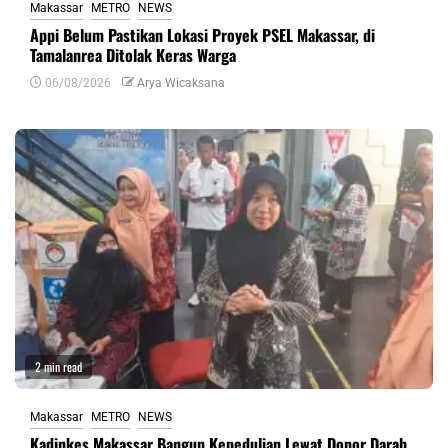
Makassar
METRO
NEWS
Appi Belum Pastikan Lokasi Proyek PSEL Makassar, di
Tamalanrea Ditolak Keras Warga
06/08/2026
Arya Wicaksana
2 min read
Makassar
METRO
NEWS
Kadinkes Makassar Bangun Kepedulian Lewat Donor Darah