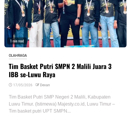
1 min read
OLAHRAGA
Tim Basket Putri SMPN 2 Malili Juara 3
IBB se-Luwu Raya
17/05/2026
Devan
Tim Basket Putri SMP Negeri 2 Malili, Kabupaten
Luwu Timur. (Istimewa) Majesty.co.id, Luwu Timur –
Tim basket putri UPT SMPN...