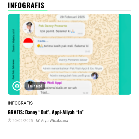
INFOGRAFIS
1 min read
INFOGRAFIS
INF
GRAFIS: Danny “Out”, Appi-Aliyah “In”
INF
20/02/2025
Arya Wicaksana
0