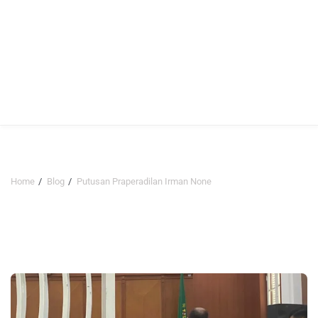
Home
Blog
Putusan Praperadilan Irman None
Putusan Praperadilan Irman
None