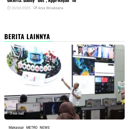
GRAFIS: Danny “Out”, Appi-Aliyah “In”
INF
20/02/2025
Arya Wicaksana
0
BERITA LAINNYA
3 min read
Makassar
METRO
NEWS