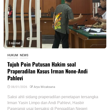
3 min read
HUKUM
NEWS
Tujuh Poin Putusan Hakim soal
Praperadilan Kasus Irman None-Andi
Pahlevi
08/01/2026
Arya Wicaksana
Saksi ahli sidang praperadilan penetapan tersangka
Irman Yasin Limpo dan Andi Pahlevi, Hasbir
Paserangi usai bersaksi di Pengadilan Negeri