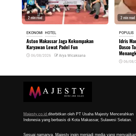
2 min read
2 min read
EKONOMI
HOTEL
POPULIS
Aston Makassar Jaga Kekompakan
Idris Ma
Karyawan Lewat Padel Fun
Dasco T
Menangk
06/08/2026
Arya Wicaksana
06/08/
Majesty.co.id
diterbitkan oleh PT Usaha Majesty Mencerahkan
Indonesia yang berbasis di Kota Makassar, Sulawesi Selatan.
Sesuai namanya, Majesty ingin menjadi media yang menyajika