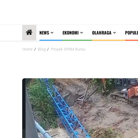
NEWS
EKONOMI
OLAHRAGA
POPULI
Home
Blog
Proyek SPAM Burau
Proyek SPAM Burau