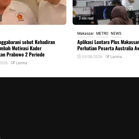
3 min read
Makassar
METRO
NEWS
nggabarani sebut Kehadiran
Aplikasi Lontara Plus Makassar
ambah Motivasi Kader
Perhatian Peserta Australia A
an Prabowo 2 Periode
05/08/2026
Lanina
2026
Lanina
n