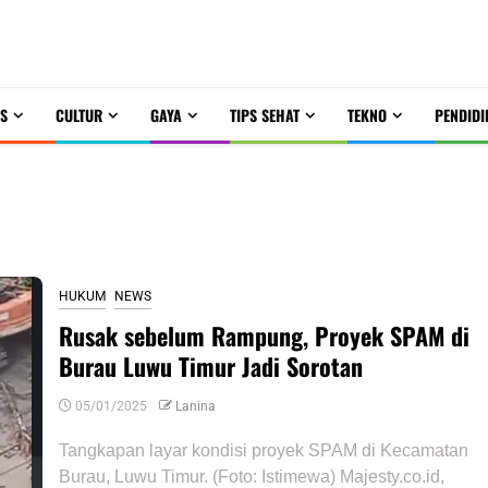
S
CULTUR
GAYA
TIPS SEHAT
TEKNO
PENDIDI
HUKUM
NEWS
Rusak sebelum Rampung, Proyek SPAM di
Burau Luwu Timur Jadi Sorotan
05/01/2025
Lanina
Tangkapan layar kondisi proyek SPAM di Kecamatan
Burau, Luwu Timur. (Foto: Istimewa) Majesty.co.id,