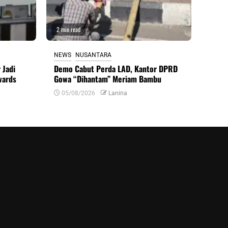
2 min read
NEWS
NUSANTARA
 Jadi
Demo Cabut Perda LAD, Kantor DPRD
wards
Gowa “Dihantam” Meriam Bambu
05/08/2026
Lanina