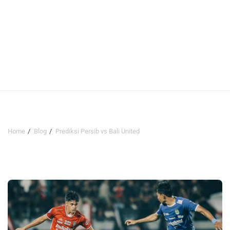
Home
Blog
Prediksi Persib vs Bali United
Prediksi Persib vs Bali United