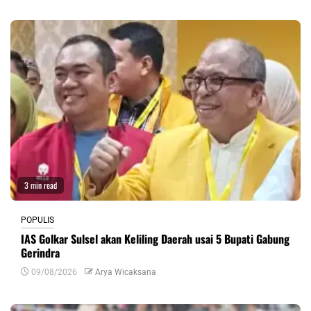
3 min read
POPULIS
IAS Golkar Sulsel akan Keliling Daerah usai 5 Bupati Gabung
Gerindra
09/08/2026
Arya Wicaksana