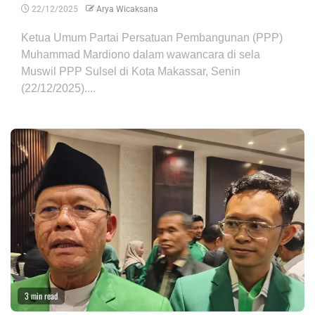
22/12/2025
Arya Wicaksana
Ketua Umum Partai Persatuan Pembangunan (PPP)
Muhammad Mardiono dalam wawancara di sela
Muswil PPP Sulsel di Kota Makassar, Senin
(22/12/2025)....
3 min read