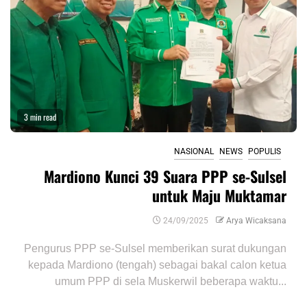
3 min read
NASIONAL
NEWS
POPULIS
Mardiono Kunci 39 Suara PPP se-Sulsel
untuk Maju Muktamar
24/09/2025
Arya Wicaksana
Pengurus PPP se-Sulsel memberikan surat dukungan
kepada Mardiono (tengah) sebagai bakal calon ketua
umum PPP di sela Muskerwil beberapa waktu...