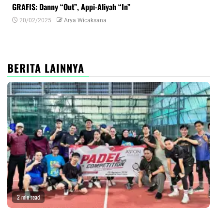
GRAFIS: Danny “Out”, Appi-Aliyah “In”
INF
20/02/2025
Arya Wicaksana
0
BERITA LAINNYA
2 min read