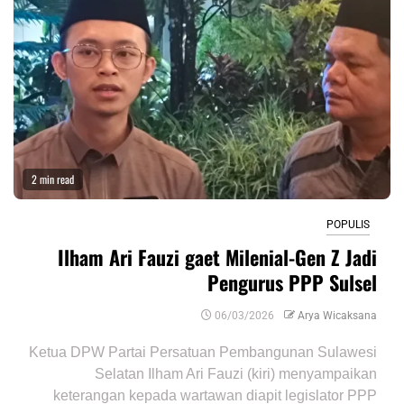
2 min read
POPULIS
Ilham Ari Fauzi gaet Milenial-Gen Z Jadi
Pengurus PPP Sulsel
06/03/2026
Arya Wicaksana
Ketua DPW Partai Persatuan Pembangunan Sulawesi
Selatan Ilham Ari Fauzi (kiri) menyampaikan
keterangan kepada wartawan diapit legislator PPP