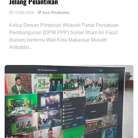
Jelang Pelantikan
15/06/2026
Arya Wicaksana
Ketua Dewan Pimpinan Wilayah Partai Persatuan
Pembangunan (DPW PPP) Sulsel Ilham Ari Fauzi
(kanan) bertemu Wali Kota Makassar Munafri
Arifuddin...