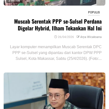
3 min read
POPULIS
Muscab Serentak PPP se-Sulsel Perdana
Digelar Hybrid, Ilham Tekankan Hal Ini
26/04/2026
Arya Wicaksana
Layar komputer menampilkan Muscab Serentak DPC
PPP se-Sulsel yang dipantau dari kantor DPW PPP
Sulsel, Kota Makassar, Sabtu (25/4/2026). (Foto:...