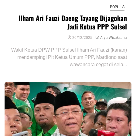
POPULIS
Ilham Ari Fauzi Daeng Tayang Dijagokan
Jadi Ketua PPP Sulsel
20/12/2025
Arya Wicaksana
Wakil Ketua DPW PPP Sulsel Ilham Ari Fauzi (kanan)
mendampingi Plt Ketua Umum PPP, Mardiono saat
wawancara cegat di sela...