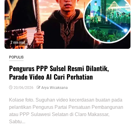
2 min read
POPULIS
Pengurus PPP Sulsel Resmi Dilantik,
Parade Video AI Curi Perhatian
20/06/2026
Arya Wicaksana
Kolase foto. Suguhan video kecerdasan buatan pada
pelantikan Pengurus Partai Persatuan Pembangunan
atau PPP Sulawesi Selatan di Claro Makassar,
Sabtu...