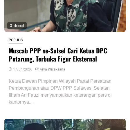
3 min read
POPULIS
Muscab PPP se-Sulsel Cari Ketua DPC
Petarung, Terbuka Figur Eksternal
17/04/2026
Arya Wicaksana
Ketua Dewan Pimpinan Wilayah Partai Persatuan
Pembangunan atau DPW PPP Sulawesi Selatan
Ilham Ari Fauzi menyampaikan keterangan pers di
kantornya,...