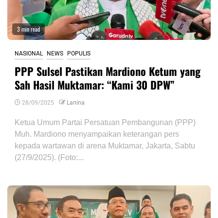
3 min read
NASIONAL
NEWS
POPULIS
PPP Sulsel Pastikan Mardiono Ketum yang
Sah Hasil Muktamar: “Kami 30 DPW”
28/09/2025
Lanina
Ketua Umum Partai Persatuan Pembangunan (PPP)
Muh. Mardiono menyampaikan keterangan pers
kepada wartawan di arena Muktamar, Jakarta, Sabtu
(27/9/2025). (Foto:...