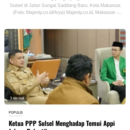
Sulsel di Jalan Sungai Saddang Baru, Kota Makassar.
(Foto: Majesty.co.id/Arya) Majesty.co.id, Makassar -...
3 min read
POPULIS
Ketua PPP Sulsel Menghadap Temui Appi