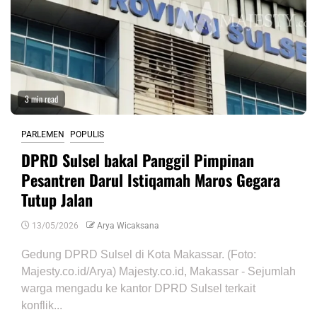
3 min read
PARLEMEN
POPULIS
DPRD Sulsel bakal Panggil Pimpinan
Pesantren Darul Istiqamah Maros Gegara
Tutup Jalan
13/05/2026
Arya Wicaksana
Gedung DPRD Sulsel di Kota Makassar. (Foto:
Majesty.co.id/Arya) Majesty.co.id, Makassar - Sejumlah
warga mengadu ke kantor DPRD Sulsel terkait
konflik...