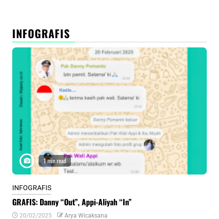
INFOGRAFIS
1 min read
INFOGRAFIS
INF
GRAFIS: Danny “Out”, Appi-Aliyah “In”
INF
20/02/2025
Arya Wicaksana
0