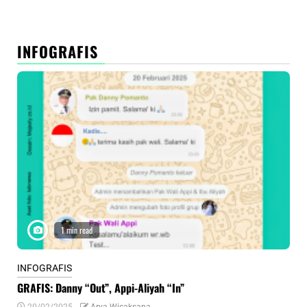
INFOGRAFIS
1 min read
INFOGRAFIS
INF
GRAFIS: Danny “Out”, Appi-Aliyah “In”
INF