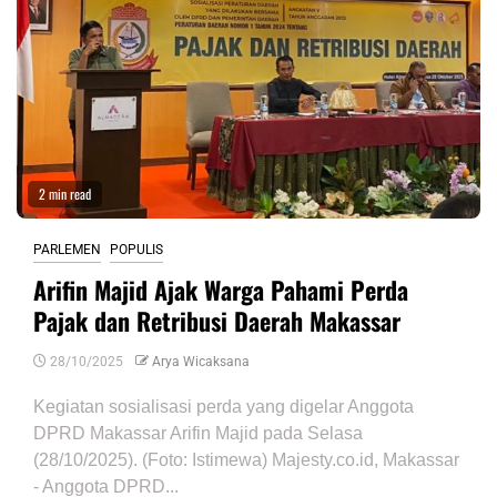
2 min read
PARLEMEN
POPULIS
Arifin Majid Ajak Warga Pahami Perda
Pajak dan Retribusi Daerah Makassar
28/10/2025
Arya Wicaksana
Kegiatan sosialisasi perda yang digelar Anggota
DPRD Makassar Arifin Majid pada Selasa
(28/10/2025). (Foto: Istimewa) Majesty.co.id, Makassar
- Anggota DPRD...