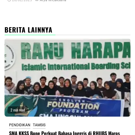
20/02/2025
Arya Wicaksana
0
BERITA LAINNYA
2 min read
PENDIDIKAN
TAMSIS
SMA KKSS Bone Perkuat Bahasa Inggris di RHIIBS Maros