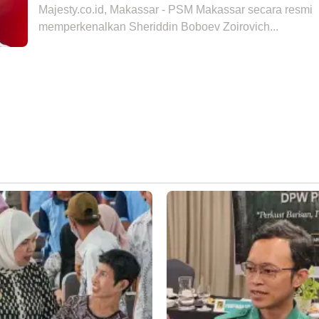
Majesty.co.id, Makassar - PSM Makassar secara resmi
memperkenalkan Sheriddin Boboev Zoirovich...