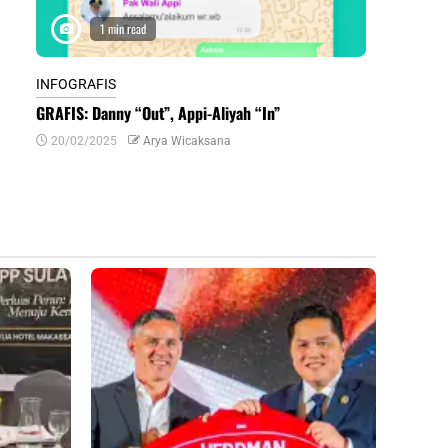
1 min read
1 m
INFOGRAFIS
INFOGRAFIS
GRAFIS: Danny “Out”, Appi-Aliyah “In”
INFOGRAFIS:
Daerah di Su
20/02/2025
Arya Wicaksana
07/07/2024