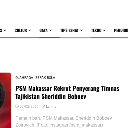
S
CULTUR
GAYA
TIPS SEHAT
TEKNO
PENDIDI
OLAHRAGA
SEPAK BOLA
PSM Makassar Rekrut Penyerang Timnas
Tajikistan Sheriddin Boboev
07/02/2026
Lanina
Pemain baru PSM Makassar, Sheriddin Boboev
Zoirovich. (Foto: Instagram/psm_makassar)