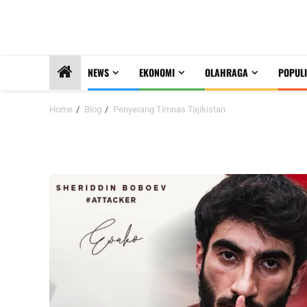
NEWS
EKONOMI
OLAHRAGA
POPULI
Home
Blog
Penyerang Timnas Tajikistan
Penyerang Timnas Tajikistan