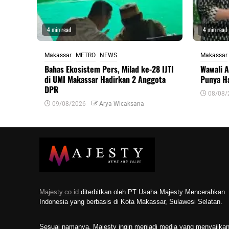
4 min read
4 min read
Makassar
METRO
NEWS
Makassar
Bahas Ekosistem Pers, Milad ke-28 IJTI
Wawali A
di UMI Makassar Hadirkan 2 Anggota
Punya Ha
DPR
08/08/
09/08/2026
Arya Wicaksana
Majesty.co.id
diterbitkan oleh PT Usaha Majesty Mencerahkan
Indonesia yang berbasis di Kota Makassar, Sulawesi Selatan.
Sesuai namanya, Majesty ingin menjadi media yang menyajika