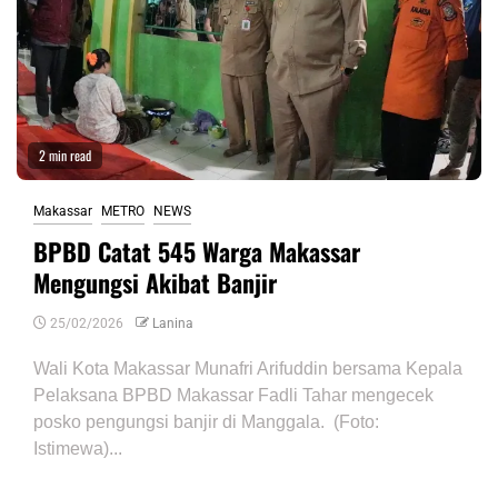
2 min read
Makassar
METRO
NEWS
BPBD Catat 545 Warga Makassar
Mengungsi Akibat Banjir
25/02/2026
Lanina
Wali Kota Makassar Munafri Arifuddin bersama Kepala
Pelaksana BPBD Makassar Fadli Tahar mengecek
posko pengungsi banjir di Manggala. (Foto:
Istimewa)...