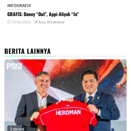
INFOGRAFIS
INF
GRAFIS: Danny “Out”, Appi-Aliyah “In”
INF
20/02/2025
Arya Wicaksana
0
BERITA LAINNYA
2 min read