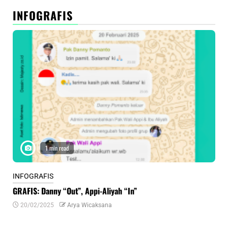
INFOGRAFIS
1 min read
INFOGRAFIS
INF
GRAFIS: Danny “Out”, Appi-Aliyah “In”
INF
20/02/2025
Arya Wicaksana
0