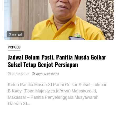
3 min read
POPULIS
Jadwal Belum Pasti, Panitia Musda Golkar
Sulsel Tetap Genjot Persiapan
08/05/2026
Arya Wicaksana
Ketua Panitia Musda XI Partai Golkar Sulsel, Lukman
B Kady. (Foto: Majesty.co.id/Arya) Majesty.co.id,
Makassar – Panitia Penyelenggara Musyawarah
Daerah XI...