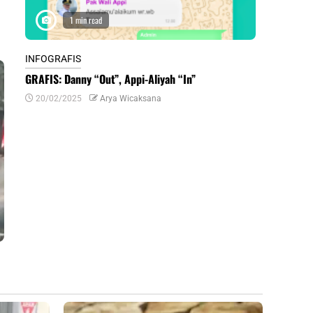
1 min read
1 m
INFOGRAFIS
INFOGRAFIS
GRAFIS: Danny “Out”, Appi-Aliyah “In”
INFOGRAFIS:
Daerah di Su
20/02/2025
Arya Wicaksana
07/07/2024