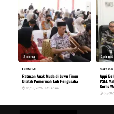
2 min read
3 min read
EKONOMI
Makassar
Ratusan Anak Muda di Luwu Timur
Appi Bel
Dilatih Pemerinah Jadi Pengusaha
PSEL Mak
Keras W
06/08/2026
Lanina
06/08/