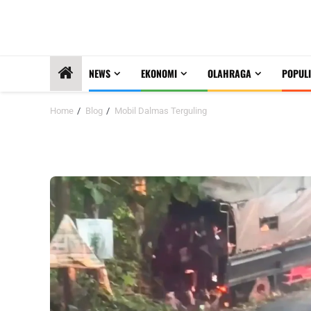
NEWS
EKONOMI
OLAHRAGA
POPULI
Home
Blog
Mobil Dalmas Terguling
Mobil Dalmas Terguling