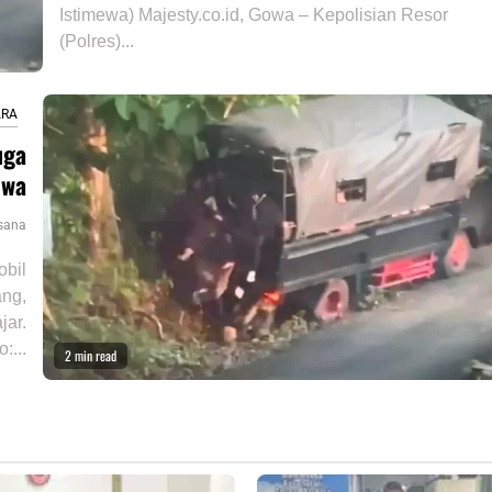
Istimewa) Majesty.co.id, Gowa – Kepolisian Resor
(Polres)...
ARA
uga
owa
sana
obil
ang,
jar.
o:...
2 min read