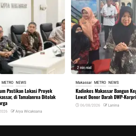
2 min read
METRO
NEWS
Makassar
METRO
NEWS
um Pastikan Lokasi Proyek
Kadinkes Makassar Bangun Ke
assar, di Tamalanrea Ditolak
Lewat Donor Darah DWP-Korpr
arga
06/08/2026
Lanina
2026
Arya Wicaksana