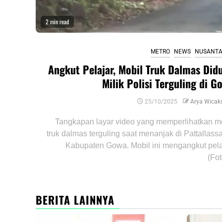
2 min read
METRO
NEWS
NUSANT
Angkut Pelajar, Mobil Truk Dalmas Did
Milik Polisi Terguling di G
25/10/2025
Arya Wicak
Tangkapan layar video yang memperlihatkan m
truk dalmas terguling saat menanjak di Pattallass
Kabupaten Gowa. Mobil ini mengangkut pela
(Fot
BERITA LAINNYA