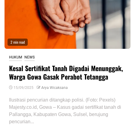
2 min read
HUKUM
NEWS
Kesal Sertifikat Tanah Digadai Menunggak,
Warga Gowa Gasak Perabot Tetangga
15/09/2025
Arya Wicaksana
Ilustrasi pencurian ditangkap polisi. (Foto: Pexels)
Majesty.co.id, Gowa – Kasus gadai sertifikat tanah di
Pallangga, Kabupaten Gowa, Sulsel, berujung
pencurian...