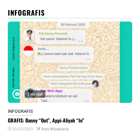
INFOGRAFIS
1 min read
INFOGRAFIS
INF
GRAFIS: Danny “Out”, Appi-Aliyah “In”
INF
20/02/2025
Arya Wicaksana
0