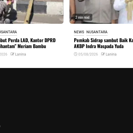
2 min read
USANTARA
NEWS
NUSANTARA
but Perda LAD, Kantor DPRD
Pemkab Sidrap sambut Baik K
ihantam” Meriam Bambu
AKBP Indra Waspada Yuda
2026
Lanina
05/08/2026
Lanina
n