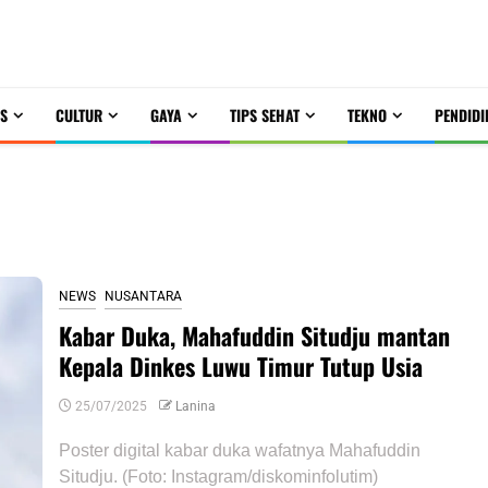
S
CULTUR
GAYA
TIPS SEHAT
TEKNO
PENDIDI
NEWS
NUSANTARA
Kabar Duka, Mahafuddin Situdju mantan
Kepala Dinkes Luwu Timur Tutup Usia
25/07/2025
Lanina
Poster digital kabar duka wafatnya Mahafuddin
Situdju. (Foto: Instagram/diskominfolutim)