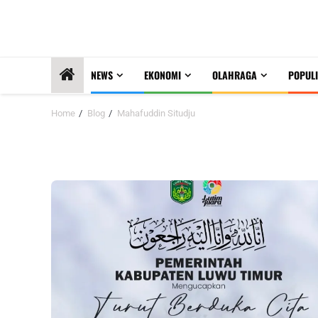
NEWS
EKONOMI
OLAHRAGA
POPULI
Home
Blog
Mahafuddin Situdju
Mahafuddin Situdju