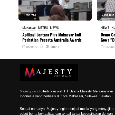
3 min read
2 min read
Makassar
METRO
NEWS
NEWS
N
Aplikasi Lontara Plus Makassar Jadi
Demo Ca
Perhatian Peserta Australia Awards
Gowa “D
05/08/2026
Lanina
05/08/
Majesty.co.id
diterbitkan oleh PT Usaha Majesty Mencerahkan
Indonesia yang berbasis di Kota Makassar, Sulawesi Selatan.
Sesuai namanya, Majesty ingin menjadi media yang menyajika
bobot berita berkualitas dan aktual tanpa keberpihakan dengan