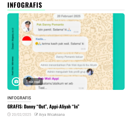
INFOGRAFIS
1 min read
INFOGRAFIS
INF
GRAFIS: Danny “Out”, Appi-Aliyah “In”
INF
20/02/2025
Arya Wicaksana
0