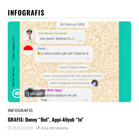
INFOGRAFIS
1 min read
INFOGRAFIS
INF
GRAFIS: Danny “Out”, Appi-Aliyah “In”
INF
20/02/2025
Arya Wicaksana
0