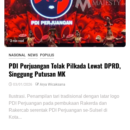
3 min read
NASIONAL
NEWS
POPULIS
PDI Perjuangan Tolak Pilkada Lewat DPRD,
Singgung Putusan MK
03/01/2026
Arya Wicaksana
Ilustrasi. Penampilan tari tradisional dengan latar logo
PDI Perjuangan pada pembukaan Rakerda dan
Rakercab serentak PDI Perjuangan se-Sulsel di
Kota...